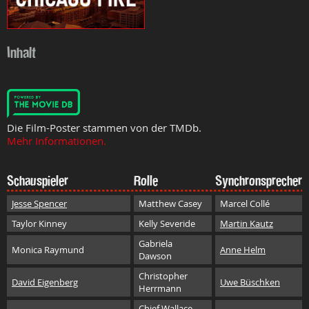
Inhalt
Die Film-Poster stammen von der TMDb.
Mehr Informationen.
Schauspieler
Rolle
Synchronsprecher
Jesse Spencer
Matthew Casey
Marcel Collé
Taylor Kinney
Kelly Severide
Martin Kautz
Gabriela
Monica Raymund
Anne Helm
Dawson
Christopher
David Eigenberg
Uwe Büschken
Herrmann
Chief Wallace