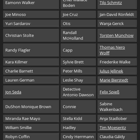
Eamonn Walker
Tilo Schmitz
Boden
Joe Minoso
Joe Cruz
Jan-David Rönfeldt
Yuri Sardarov
Otis
Wanja Gerick
Randall
Christian Stolte
Torsten Münchow
McHolland
Thomas Nero
Randy Flagler
Capp
Wolff
Kara Killmer
Sylvie Brett
Friederike Walke
Charlie Barnett
Peter Mills
Julius Jellinek
Lauren German
Leslie Shay
Marie Bierstedt
Detective
Jon Seda
Felix Spieß
Antonio Dawson
Sabine
DuShon Monique Brown
Connie
Walkenbach
Miranda Rae Mayo
Stella Kidd
Anja Stadlober
William Smillie
Hadley
Tim Moeseritz
Robyn Coffin
Cindy Herrmann
Claudia Gáldy