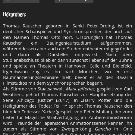
Hörproben:
Thomas Rauscher, geboren in Sankt Peter-Ording, ist ein
deutscher Schauspieler und Synchronsprecher, der auch auf
den Namen Thomas Otto hört. Ursprünglich hat Thomas
Rauscher ein Bauingenieurstudium aufgenommen,
währenddessen aber auch ein Studententheater mitgegründet
und darin als Darsteller mitgewirkt. Nach dem
Studienabschluss blieb er dann zunächst lieber auf der Bühne
und spielte an Theatern in Hannover, Celle und Bielefeld.
Irgendwann zog es ihn nach München, wo er erst
Baufinanzierungsseminare hielt, bevor er an den Bavaria
Filmstudios mit dem Synchronsprechen begann.
Als Stimme von Staatsanwalt
Mark Jefferies,
gespielt von Carl
Weathers, gehört Thomas Rauscher zur Hauptbesetzung der
Serie „Chicago Justice“ (2017). In „Harry Potter und die
Heiligtümer des Todes: Teil 1“ spricht Thomas Rauscher den
blonden Todesser
Yaxley
(gespielt von Peter Mullan), der zum
Leiter für Magische Strafverfolgung im Zaubereiministerium
wird. Freunde der japanischen Animationsserien kennen ihn
zudem als Stimme von Zwergenkönig
Gancho
in „One
Piece“ (1999-) sowie als Vater
Genma Saotome,
der sich in