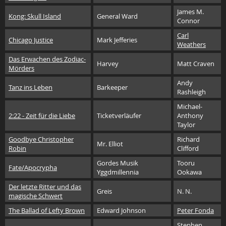
James M.
Kong: Skull Island
General Ward
Connor
Carl
Chicago Justice
Mark Jefferies
Weathers
Das Erwachen des Zodiac-
Harvey
Matt Craven
Mörders
Andy
Tanz ins Leben
Barkeeper
Rashleigh
Michael-
2:22 - Zeit für die Liebe
Ticketverläufer
Anthony
Taylor
Goodbye Christopher
Richard
Mr. Elliot
Robin
Clifford
Gordes Musik
Tooru
Fate/Apocrypha
Yggdmillennia
Ookawa
Der letzte Ritter und das
Greis
N. N.
magische Schwert
The Ballad of Lefty Brown
Edward Johnson
Peter Fonda
Stephen