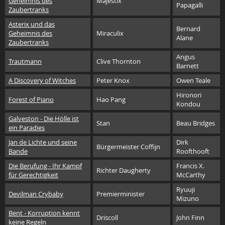
Geheimnis des
Majestix
Papagalli
Zaubertranks
Asterix und das
Bernard
Geheimnis des
Miraculix
Alane
Zaubertranks
Angus
Trautmann
Clive Thornton
Barnett
A Discovery of Witches
Peter Knox
Owen Teale
Hironori
Forest of Piano
Hao Pang
Kondou
Galveston - Die Hölle ist
Stan
Beau Bridges
ein Paradies
Jan de Lichte und seine
Dirk
Bürgermeister Coffijn
Bande
Roofthooft
Die Berufung - Ihr Kampf
Francis X.
Richter Daugherty
für Gerechtigkeit
McCarthy
Ryuuji
Devilman Crybaby
Premierminister
Mizuno
Bent - Korruption kennt
Driscoll
John Finn
keine Regeln