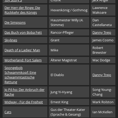
Der Herr der Ringe: Die
Lawrence
Hexenkönig / Gothmog
Rückkehr des Königs
Makoare
Hausmeister Willy (4.
Dan
Die Simpsons
Stimme)
Castellaneta
Das Buch von Boba Fett
Rancor-Pfleger
Danny Trejo
Skylines
Grant
James Cosmo
Robert
Death of a Ladies' Man
Mike
Brewster
Motherland: Fort Salem
Älterer Magistrat
Mac Dodge
Spongebob
Schwammkopf: Eine
El Diablo
Danny Trejo
schwammtastische
Rettung
Jo Pil-ho: Der Anbruch der
Song Young-
Jung Yi-Hyang
Rache
Chang
Midway - Für die Freiheit
Ernest King
Mark Rolston
Gus der Theater-Kater
Cats
Ian McKellen
(Sprache & Gesang)