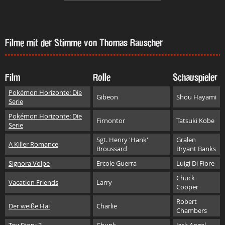
Filme mit der Stimme von Thomas Rauscher
Film
Rolle
Schauspieler
Pokémon Horizonte: Die
Gibeon
Shou Hayami
Serie
Pokémon Horizonte: Die
Firnontor
Tatsuki Kobe
Serie
Sgt. Henry 'Hank'
Gralen
A Killer Romance
Broussard
Bryant Banks
Signora Volpe
Ercole Guerra
Luigi Di Fiore
Chuck
Vacation Friends
Larry
Cooper
Robert
Der weiße Hai
Charlie
Chambers
Toy Story 3
Chunk
Jack Angel