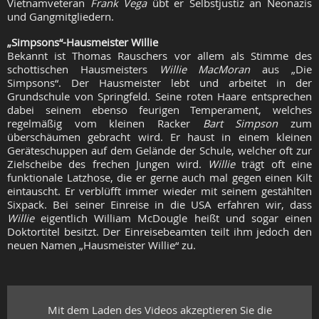
Vietnamveteran
Frank Vega
übt er Selbstjustiz an Neonazis
und Gangmitgliedern.
„Simpsons“-Hausmeister Willie
Bekannt ist Thomas Rauschers vor allem als Stimme des
schottischen Hausmeisters
Willie MacMoran
aus „Die
Simpsons“. Der Hausmeister lebt und arbeitet in der
Grundschule von Springfeld. Seine roten Haare entsprechen
dabei seinem ebenso feurigen Temperament, welches
regelmäßig vom kleinen Racker
Bart Simpson
zum
überschäumen gebracht wird. Er haust in einem kleinen
Geräteschuppen auf dem Gelände der Schule, welcher oft zur
Zielscheibe des frechen Jungen wird.
Willie
trägt oft eine
funktionale Latzhose, die er gerne auch mal gegen einen Kilt
eintauscht. Er verblüfft immer wieder mit seinem gestählten
Sixpack. Bei seiner Einreise in die USA erfahren wir, dass
Willie
eigentlich William McDougle heißt und sogar einen
Doktortitel besitzt. Der Einreisebeamten teilt ihm jedoch den
neuen Namen „Hausmeister Willie“ zu.
Mit dem Laden des Videos akzeptieren Sie die