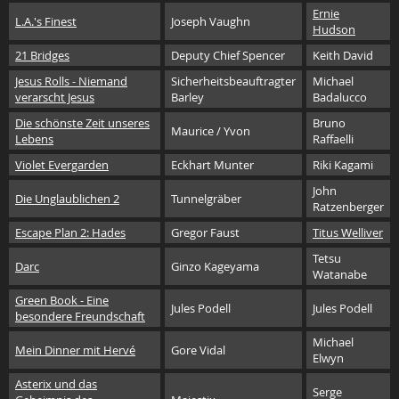
Ernie
L.A.'s Finest
Joseph Vaughn
Hudson
21 Bridges
Deputy Chief Spencer
Keith David
Jesus Rolls - Niemand
Sicherheitsbeauftragter
Michael
verarscht Jesus
Barley
Badalucco
Die schönste Zeit unseres
Bruno
Maurice / Yvon
Lebens
Raffaelli
Violet Evergarden
Eckhart Munter
Riki Kagami
John
Die Unglaublichen 2
Tunnelgräber
Ratzenberger
Escape Plan 2: Hades
Gregor Faust
Titus Welliver
Tetsu
Darc
Ginzo Kageyama
Watanabe
Green Book - Eine
Jules Podell
Jules Podell
besondere Freundschaft
Michael
Mein Dinner mit Hervé
Gore Vidal
Elwyn
Asterix und das
Serge