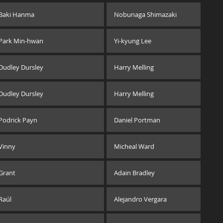
Baki Hanma
Nobunaga Shimazaki
Park Min-hwan
Yi-kyung Lee
Dudley Dursley
Harry Melling
Dudley Dursley
Harry Melling
Podrick Payn
Daniel Portman
Vinny
Micheal Ward
Grant
Adain Bradley
Raúl
Alejandro Vergara