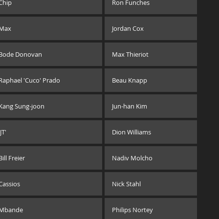
Chip
Ron Funches
Max
Jordan Cox
Bode Donovan
Max Thieriot
Raphael 'Cuco' Prado
Beau Knapp
Kang Sung-joon
Jun-han Kim
'JT'
Dion Williams
Bill Freier
Nadiv Molcho
Cassios
Nick Stahl
Mbande
Philips Nortey