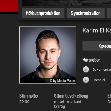
Hörbuchproduktion
Synchronisation
Karim El 
Sprech
Hörproben:
Dokumentat
Hörspiel
Stimmalter
Stimmbeschreibung
E
20-30
mittel markant
D
kräftig