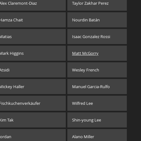
Alex Claremont-Diaz
Taylor Zakhar Perez
Hamza Chait
Nourdin Batán
Matias
Isaac Gonzalez Rossi
Mark Higgins
Matt McGorry
Atsidi
Wesley French
Mickey Haller
Manuel Garcia-Rulfo
Fischkuchenverkäufer
Wilfred Lee
Kim Tak
Shin-young Lee
Jordan
Alano Miller