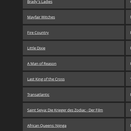
Brady's Ladies
Mayfair Witches
Fire Country
Little Dixie
A Man of Reason
Last King of the Cross
Transatlantic
Saint Seiya: Die Krieger des Zodiac - Der Film
African Queens: Njinga