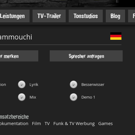
Leistungen
TV-Trailer
Tonstudios
Blog
Kammouchi
er merken
Sprecher anfragen
ion
Lyrik
Besserwisser
Mix
Demo 1
insatzbereiche
okumentation Film TV Funk & TV Werbung Games