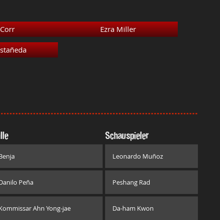
Corr
Ezra Miller
stañeda
lle
Schauspieler
Benja
Leonardo Muñoz
Danilo Peña
Peshang Rad
Kommissar Ahn Yong-jae
Da-ham Kwon