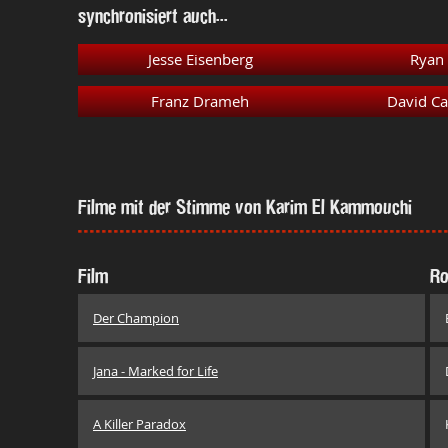
synchronisiert auch...
Jesse Eisenberg
Ryan 
Franz Drameh
David Ca
Filme mit der Stimme von Karim El Kammouchi
Film
Ro
Der Champion
Jana - Marked for Life
A Killer Paradox