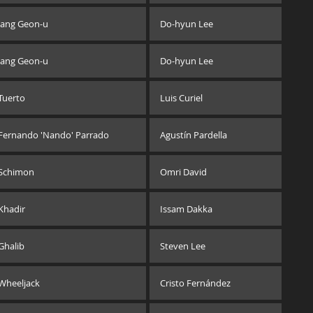
Jang Geon-u
Do-hyun Lee
Jang Geon-u
Do-hyun Lee
Tuerto
Luis Curiel
Fernando 'Nando' Parrado
Agustín Pardella
Schimon
Omri David
Khadir
Issam Dakka
Ghalib
Steven Lee
Wheeljack
Cristo Fernández