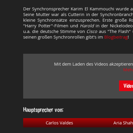
Der Synchronsprecher
Karim El Kammouchi wurde 
Seine Mutter war als Cutterin in der Synchronbranch
kleine Synchronsätze einzusprechen. Erste große R
"Harry Potter"-Filmen und
Harold
in der Nickelodeon
u.a.
die deutsche Stimme von
Cisco
aus "The Flash"
seinen großen Synchronrollen gibt's im
Blogbeitrag
!
Mit dem Laden des Videos akzeptieren
Mehr
Vide
Hauptsprecher von:
Carlos Valdes
Aria Sha