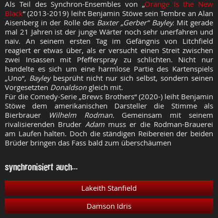
Als Teil des Synchron-Ensembles von „
Orange Is the New
Black
“ (2013-2019) leiht Benjamin Stöwe sein Tembre an Alan
Aisenberg in der Rolle des
Baxter „Gerber“ Bayley.
Mit gerade
mal 21 Jahren ist der junge Wärter noch sehr unerfahren und
naiv. An seinem ersten Tag im Gefängnis von Litchfield
reagiert er etwas über, als er versucht einen Streit zwischen
zwei Insassen mit Pfefferspray zu schlichten. Nicht nur
handelte es sich um eine harmlose Partie des Kartenspiels
„Uno“,
Bayley
besprüht nicht nur sich selbst, sondern seinen
Vorgesetzten
Donaldson
gleich mit.
Für die Comedy-Serie „Brews Brothers“ (2020-) leiht Benjamin
Stöwe dem amerikanischen Darsteller die Stimme als
Bierbrauer
Wilhelm Rodman.
Gemeinsam mit seinem
rivalisierenden Bruder
Adam
muss er die Rodman-Brauerei
am Laufen halten. Doch die ständigen Reibereien der beiden
Brüder bringen das Fass bald zum überschäumen
synchronisiert auch...
Lakeith Stanfield
Damson Idris