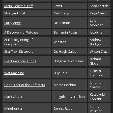
Mein Liebster Stoff
Samir
Saad Lostan
Strange Angel
Gui Chang
Keye Chen
Loïc
Sorry Angel
Dr. Salmon
Mobihan
A Discovery of Witches
Benjamin Fuchs
Jacob Ifan
Z: The Beginning of
Andrew
Winston
Everything
Bridges
Star Trek: Discovery
Dr. Hugh Culber
Wilson Cruz
Richard
Die dunkelste Stunde
Brigadier Nicholson
Glover
Lakeith
War Machine
Billy Cole
Stanfield
Jonathan
Goon: Last of the Enforcers
Marco Belchior
Cherry
Katsuyuki
Black Clover
Fuegoleon Vermilion
Konishi
Sonny
Mindhunter
Dennis Rader
Valicenti