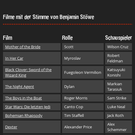
Filme mit der Stimme von Benjamin Stöwe
Film
Rolle
Schauspieler
Mother of the Bride
Scott
Wilson Cruz
Robert
In Her Car
Myroslav
Feldman
Black Clover: Sword of the
Katsuyuki
Fuegoleon Vermilion
Wizard King
Konishi
Markian
The Night Agent
Dylan
Tarasiuk
The Boys in the Boat
Roger Morris
Sam Strike
Star Wars: Die letzten Jedi
Canto Cop
Luke Neal
Bohemian Rhapsody
Tim Staffell
Jack Roth
Alex
Dexter
Alexander Price
Schemmer