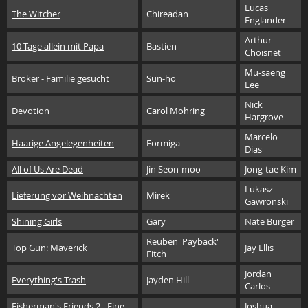
Lucas
The Witcher
Chireadan
Englander
Arthur
10 Tage allein mit Papa
Bastien
Choisnet
Mu-saeng
Broker - Familie gesucht
Sun-ho
Lee
Nick
Devotion
Carol Mohring
Hargrove
Marcelo
Haarige Angelegenheiten
Formiga
Dias
All of Us Are Dead
Jin Seon-moo
Jong-tae Kim
Lukasz
Lieferung vor Weihnachten
Mirek
Gawronski
Shining Girls
Gary
Nate Burger
Reuben 'Payback'
Top Gun: Maverick
Jay Ellis
Fitch
Jordan
Everything's Trash
Jayden Hill
Carlos
Fisherman's Friends 2 - Eine
Joshua