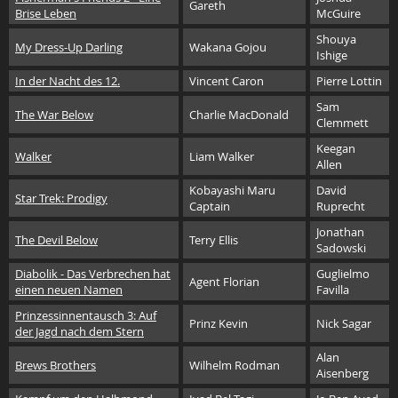
Gareth
Brise Leben
McGuire
Shouya
My Dress-Up Darling
Wakana Gojou
Ishige
In der Nacht des 12.
Vincent Caron
Pierre Lottin
Sam
The War Below
Charlie MacDonald
Clemmett
Keegan
Walker
Liam Walker
Allen
Kobayashi Maru
David
Star Trek: Prodigy
Captain
Ruprecht
Jonathan
The Devil Below
Terry Ellis
Sadowski
Diabolik - Das Verbrechen hat
Guglielmo
Agent Florian
einen neuen Namen
Favilla
Prinzessinnentausch 3: Auf
Prinz Kevin
Nick Sagar
der Jagd nach dem Stern
Alan
Brews Brothers
Wilhelm Rodman
Aisenberg