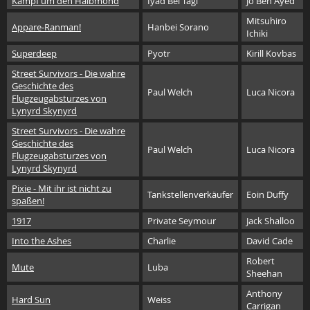
Kampf um den Halbmond
Iyad Bel Tagi
Jo Ben Ayed
Mitsuhiro
Appare-Ranman!
Hanbei Sorano
Ichiki
Superdeep
Pyotr
Kirill Kovbas
Street Survivors - Die wahre
Geschichte des
Paul Welch
Luca Nicora
Flugzeugabsturzes von
Lynyrd Skynyrd
Street Survivors - Die wahre
Geschichte des
Paul Welch
Luca Nicora
Flugzeugabsturzes von
Lynyrd Skynyrd
Pixie - Mit ihr ist nicht zu
Tankstellenverkäufer
Eoin Duffy
spaßen!
1917
Private Seymour
Jack Shalloo
Into the Ashes
Charlie
David Cade
Robert
Mute
Luba
Sheehan
Anthony
Hard Sun
Weiss
Carrigan