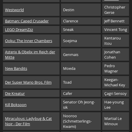
Christopher
Westworld
Destin
Gerse
Batman: Caped Crusader
Clarence
Jeff Bennett
LEGO DreamZzz
Sneak
Vincent Tong
Kentarou
Ooku: The Inner Chambers
Soejima
Itou
Asterix & Obelix im Reich der
Jonathan
Genmais
Mitte
Cohen
Pedro
New Bandits
Moeda
Wagner
Keegan-
Der Super Mario Bros. Film
Toad
Michael Key
Die Kreatur
Cafer
Çagri Sensoy
Senator Oh Jeong-
Hae-young
Kill Boksoon
sik
Lee
Nooroo
Miraculous: Ladybug & Cat
Martial Le
(Schmetterlings-
Noir - Der Film
Minoux
Kwami)