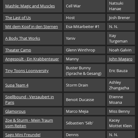
Natsuki
Mashle: Magic and Muscles
Cell War
Hanae
The Last of Us
Host
Josh Brener
Mit dem Kopf in den Sternen
Esa-Mitarbeiter #1
N. N.
Itay
A Body That Works
Yaniv
Turgeman
Theater Camp
Glenn Winthrop
Noah Galvin
Angespült - Ein Krabbenteuer
Manny
John Magaro
Buster Bunny
Tiny Toons Looniversity
Eric Bauza
(Sprache & Gesang)
Ashley
Supa Team 4
Storm Drain
Zhangazha
Spellbound - Verzaubert in
Etienne
Benoit Ducasse
Paris
Moana
Glamorous
Marco Mejia
Miss Benny
Zoe & Sturm - Mein Traum
Kacey
Sébastien 'Séb'
vom Reiten
Mottet Klein
Sago Mini Freunde!
Dennis
N. N.