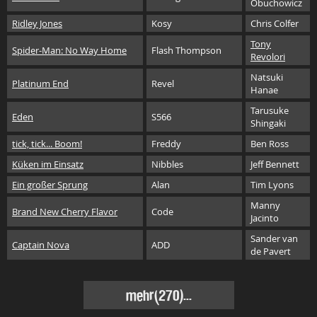
Obuchowicz
Ridley Jones
Kosy
Chris Colfer
Tony
Spider-Man: No Way Home
Flash Thompson
Revolori
Natsuki
Platinum End
Revel
Hanae
Tarusuke
Eden
S566
Shingaki
tick, tick... Boom!
Freddy
Ben Ross
Küken im Einsatz
Nibbles
Jeff Bennett
Ein großer Sprung
Alan
Tim Lyons
Manny
Brand New Cherry Flavor
Code
Jacinto
Sander van
Captain Nova
ADD
de Pavert
mehr(270)...