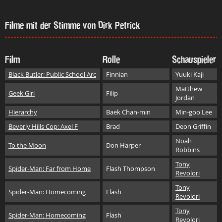
Filme mit der Stimme von Dirk Petrick
Film
Rolle
Schauspieler
Black Butler: Public School Arc
Finnian
Yuuki Kaji
Matthew
Geek Girl
Filip
Jordan
Hierarchy
Baek Chan-min
Min-goo Lee
Beverly Hills Cop: Axel F
Brad
Deon Griffin
Noah
To the Moon
Don Harper
Robbins
Tony
Spider-Man: Far from Home
Flash Thompson
Revolori
Tony
Spider-Man: Homecoming
Flash
Revolori
Tony
Spider-Man: Homecoming
Flash
Revolori