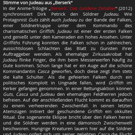
Stimme von Judeau aus „Berserk“
In der Anime-Trilogie „
Berserk: Das Goldene Zeitalter
“ (2012)
synchronisiert Dirk Petrick den Söldner
Judeau.
Wie
Protagonist
Guts
zählt auch
Judeau
zu der Bande der Falken,
einer Söldnertruppe unter dem Kommando des
charismatischen
Griffith. Judeau
ist einer der ersten Falken
und genießt unter den Kameraden ein hohes Ansehen. Unter
Griffiths
Führung konnten die Falken schon in zahlreichen,
aussichtslosen Schlachten das Blatt zu Gunsten ihrer
Auftraggeber wenden. Als ehemaliger Zirkusakrobat hat
Judeau
flinke Finger, die ihm beim Messerwerfen häufig zu
Gute kommen. Schon lange hat er ein Auge auf die schöne
Kommandantin
Casca
geworfen, doch diese zeigt ihm stets
die kalte Schulter. Als die gefeierten Falken durch ein
politisches Komplott in Ungnade fallen, wird
Griffith
im
Kerker gefangen genommen. In einer Rettungsaktion können
Guts,
Casca
und
Judeau
den ehemaligen Feldherren jedoch
befreien. Auf der anschließenden Flucht kommt es daraufhin
zu einem verheerenden Zwischenfall. In seinen letzten
Atemzügen initiiert der geschundene
Griffith
ein okkultes
Ritual. Die sogenannte Eklipse bricht über den Falken herein
und die Söldner werden in eine dämonisch Zwischenwelt
beschworen. Hungrige Kreaturen lauern hier auf die Söldner
und
Judeau
opfert sich um seiner geliebten
Casca
die Flucht