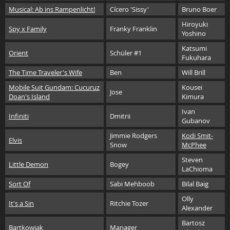
Musical: Ab ins Rampenlicht!
Cícero 'Sissy'
Bruno Boer
Hiroyuki
Spy x Family
Franky Franklin
Yoshino
Katsumi
Orient
Schüler #1
Fukuhara
The Time Traveler's Wife
Ben
Will Brill
Mobile Suit Gundam: Cucuruz
Kousei
Jose
Doan's Island
Kimura
Ivan
Infiniti
Dmitrii
Gubanov
Jimmie Rodgers
Kodi Smit-
Elvis
Snow
McPhee
Steven
Little Demon
Bogey
LaChioma
Sort Of
Sabi Mehboob
Bilal Baig
Olly
It's a Sin
Ritchie Tozer
Alexander
Bartosz
Bartkowiak
Manager