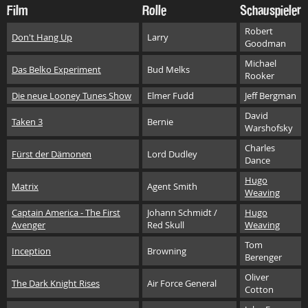
Film
Rolle
Schauspieler
Robert
Don't Hang Up
Larry
Goodman
Michael
Das Belko Experiment
Bud Melks
Rooker
Die neue Looney Tunes Show
Elmer Fudd
Jeff Bergman
David
Taken 3
Bernie
Warshofsky
Charles
Fürst der Dämonen
Lord Dudley
Dance
Hugo
Matrix
Agent Smith
Weaving
Captain America - The First
Johann Schmidt /
Hugo
Avenger
Red Skull
Weaving
Tom
Inception
Browning
Berenger
Oliver
The Dark Knight Rises
Air Force General
Cotton