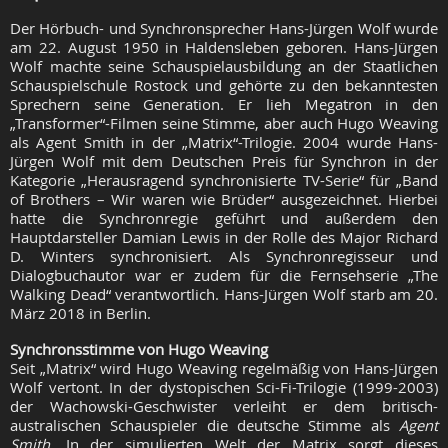
Der Hörbuch- und Synchronsprecher Hans-Jürgen Wolf wurde
am 22. August 1950 in Haldensleben geboren. Hans-Jürgen
Wolf machte seine Schauspielausbildung an der Staatlichen
Schauspielschule Rostock und gehörte zu den bekanntesten
Sprechern seine Generation. Er lieh Megatron in den
„Transformer“-Filmen seine Stimme, aber auch Hugo Weaving
als Agent Smith in der „Matrix“-Trilogie. 2004 wurde Hans-
Jürgen Wolf mit dem Deutschen Preis für Synchron in der
Kategorie „Herausragend synchronisierte TV-Serie“ für „Band
of Brothers – Wir waren wie Brüder“ ausgezeichnet. Hierbei
hatte die Synchronregie geführt und außerdem den
Hauptdarsteller Damian Lewis in der Rolle des Major Richard
D. Winters synchronisiert. Als Synchronregisseur und
Dialogbuchautor war er zudem für die Fernsehserie „The
Walking Dead“ verantwortlich. Hans-Jürgen Wolf starb am 20.
März 2018 in Berlin.
Synchronsstimme von Hugo Weaving
Seit „Matrix“ wird Hugo Weaving regelmäßig von Hans-Jürgen
Wolf vertont. In der dystopischen Sci-Fi-Trilogie (1999-2003)
der Wachowski-Geschwister verleiht er dem britisch-
australischen Schauspieler die deutsche Stimme als
Agent
Smith
. In der simulierten Welt der Matrix sorgt dieses