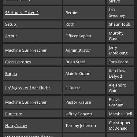
Siravo
D.B.
96 Hours - Taken 2
Bernie
Sweeney
Setup
Roth
Shaun Toub
Murphy
Arthur
Officer Kaplan
Guyer
Jerry
Machine Gun Preacher
Administrator
Mofokeng
Case Histories
Brian Steel
Tom Beard
Ifan Huw
Borgia
Alain le Grand
Dafydd
Alejandro
Prófugos - Auf der Flucht
El Buitre
Goic
Reavis
Machine Gun Preacher
Pastor Krause
Graham
Puncture
Jeffrey Dancort
Marshall Bell
Christopher
Harry's Law
Tommy Jefferson
McDonald