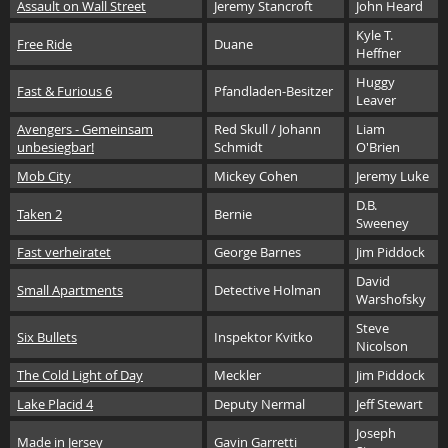
Assault on Wall Street
Jeremy Stancroft
John Heard
Kyle T.
Free Ride
Duane
Heffner
Huggy
Fast & Furious 6
Pfandladen-Besitzer
Leaver
Avengers - Gemeinsam
Red Skull / Johann
Liam
unbesiegbar!
Schmidt
O'Brien
Mob City
Mickey Cohen
Jeremy Luke
D.B.
Taken 2
Bernie
Sweeney
Fast verheiratet
George Barnes
Jim Piddock
David
Small Apartments
Detective Holman
Warshofsky
Steve
Six Bullets
Inspektor Kvitko
Nicolson
The Cold Light of Day
Meckler
Jim Piddock
Lake Placid 4
Deputy Nermal
Jeff Stewart
Joseph
Made in Jersey
Gavin Garretti