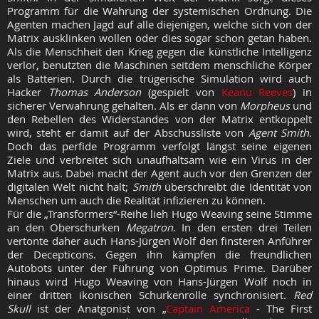
Programm für die Wahrung der systemischen Ordnung. Die
Agenten machen Jagd auf alle diejenigen, welche sich von der
Matrix ausklinken wollen oder dies sogar schon getan haben.
Als die Menschheit den Krieg gegen die künstliche Intelligenz
verlor, benutzten die Maschinen seitdem menschliche Körper
als Batterien. Durch die trügerische Simulation wird auch
Hacker
Thomas Anderson
(gespielt von
Keanu Reeves
) in
sicherer Verwahrung gehalten. Als er dann von
Morpheus
und
den Rebellen des Widerstandes von der Matrix entkoppelt
wird, steht er damit auf der Abschussliste von
Agent Smith.
Doch das perfide Programm verfolgt längst seine eigenen
Ziele und verbreitet sich unaufhaltsam wie ein Virus in der
Matrix aus. Dabei macht der Agent auch vor den Grenzen der
digitalen Welt nicht halt;
Smith
überschreibt die Identität von
Menschen um auch die Realität infizieren zu können.
Für die „Transformers“-Reihe lieh Hugo Weaving seine Stimme
an den Oberschurken
Megatron
. In den ersten drei Teilen
vertonte daher auch Hans-Jürgen Wolf den finsteren Anführer
der Decepticons. Gegen ihn kämpfen die freundlichen
Autobots unter der Führung von Optimus Prime. Darüber
hinaus wird Hugo Weaving von Hans-Jürgen Wolf noch in
einer dritten ikonischen Schurkenrolle synchronisiert.
Red
Skull
ist der Anatgonist von „
Captain America
- The First