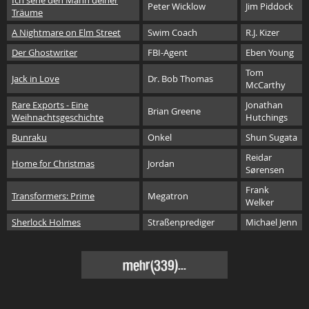
Ich sehe den Mann deiner
Peter Wicklow
Jim Piddock
Träume
A Nightmare on Elm Street
Swim Coach
R.J. Kizer
Der Ghostwriter
FBI-Agent
Eben Young
Tom
Jack in Love
Dr. Bob Thomas
McCarthy
Rare Exports - Eine
Jonathan
Brian Greene
Weihnachtsgeschichte
Hutchings
Bunraku
Onkel
Shun Sugata
Reidar
Home for Christmas
Jordan
Sørensen
Frank
Transformers: Prime
Megatron
Welker
Sherlock Holmes
Straßenprediger
Michael Jenn
mehr(339)...