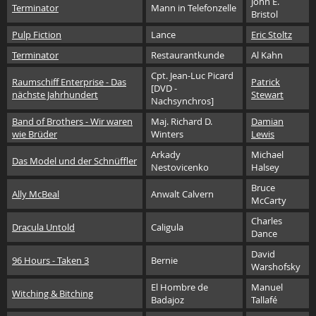
John E.
Terminator
Mann in Telefonzelle
Bristol
Pulp Fiction
Lance
Eric Stoltz
Terminator
Restaurantkunde
Al Kahn
Cpt. Jean-Luc Picard
Raumschiff Enterprise - Das
Patrick
[DVD -
nächste Jahrhundert
Stewart
Nachsynchros]
Band of Brothers - Wir waren
Maj. Richard D.
Damian
wie Brüder
Winters
Lewis
Arkady
Michael
Das Model und der Schnüffler
Nestovicenko
Halsey
Bruce
Ally McBeal
Anwalt Calvern
McCarty
Charles
Dracula Untold
Caligula
Dance
David
96 Hours - Taken 3
Bernie
Warshofsky
El Hombre de
Manuel
Witching & Bitching
Badajoz
Tallafé