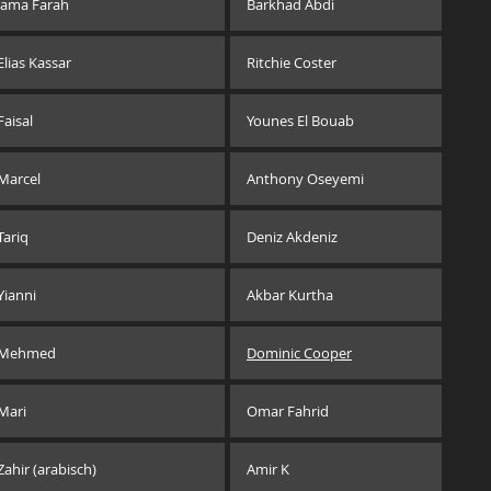
Jama Farah
Barkhad Abdi
Elias Kassar
Ritchie Coster
Faisal
Younes El Bouab
Marcel
Anthony Oseyemi
Tariq
Deniz Akdeniz
Yianni
Akbar Kurtha
Mehmed
Dominic Cooper
Mari
Omar Fahrid
Zahir (arabisch)
Amir K