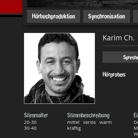
Hörbuchproduktion
Synchronisation
Karim Ch.
Sprech
Hörproben:
Stimmalter
Stimmbeschreibung
E
20-30
mittel seriös warm
D
30-40
kräftig
M
W