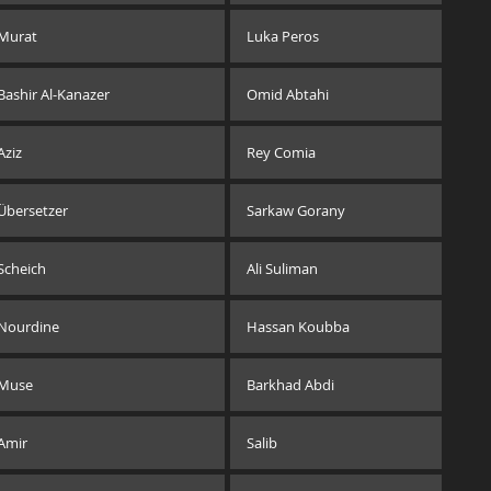
Murat
Luka Peros
Bashir Al-Kanazer
Omid Abtahi
Aziz
Rey Comia
Übersetzer
Sarkaw Gorany
Scheich
Ali Suliman
Nourdine
Hassan Koubba
Muse
Barkhad Abdi
Amir
Salib