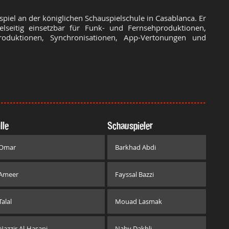
spiel an der königlichen Schauspielschule in Casablanca. Er
elseitig einsetzbar für Funk- und Fernsehproduktionen,
roduktionen, Synchronisationen, App-Vertonungen und
lle
Schauspieler
Omar
Barkhad Abdi
Ameer
Fayssal Bazzi
Talal
Mouad Lasmak
Nazzir Al-Hasani
Naby Dakhli