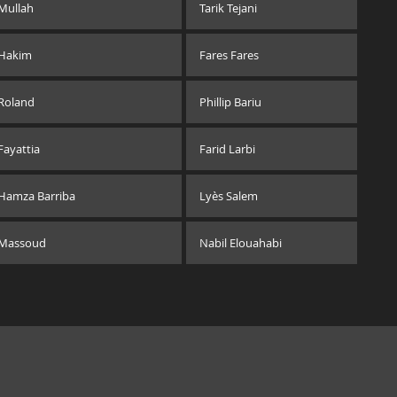
Mullah
Tarik Tejani
Hakim
Fares Fares
Roland
Phillip Bariu
Fayattia
Farid Larbi
Hamza Barriba
Lyès Salem
Massoud
Nabil Elouahabi