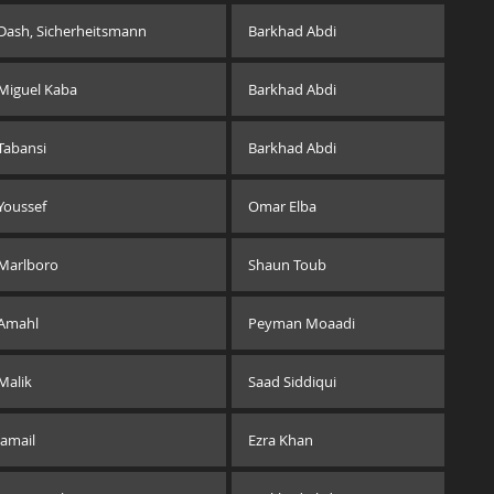
Dash, Sicherheitsmann
Barkhad Abdi
Miguel Kaba
Barkhad Abdi
Tabansi
Barkhad Abdi
Youssef
Omar Elba
Marlboro
Shaun Toub
Amahl
Peyman Moaadi
Malik
Saad Siddiqui
Jamail
Ezra Khan