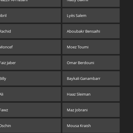
Jibril
Lyès Salem
Rachid
Aboubakr Bensaihi
Moncef
Moez Toumi
Faiz Jaber
Omar Berdouni
Billy
Baykali Ganambarr
Ali
Haaz Sleiman
Fawz
Maz Jobrani
Dschin
Mousa Kraish