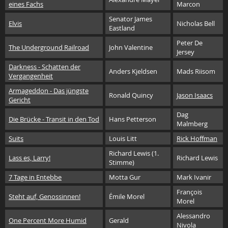
eines Fachs
Marcon
Senator James
Elvis
Nicholas Bell
Eastland
Peter De
The Underground Railroad
John Valentine
Jersey
Darkness - Schatten der
Anders Kjeldsen
Mads Riisom
Vergangenheit
Armageddon - Das jüngste
Ronald Quincy
Jason Isaacs
Gericht
Dag
Die Brücke - Transit in den Tod
Hans Petterson
Malmberg
Suits
Louis Litt
Rick Hoffman
Richard Lewis (1.
Lass es, Larry!
Richard Lewis
Stimme)
7 Tage in Entebbe
Motta Gur
Mark Ivanir
François
Steht auf, Genossinnen!
Émile Morel
Morel
Alessandro
One Percent More Humid
Gerald
Nivola