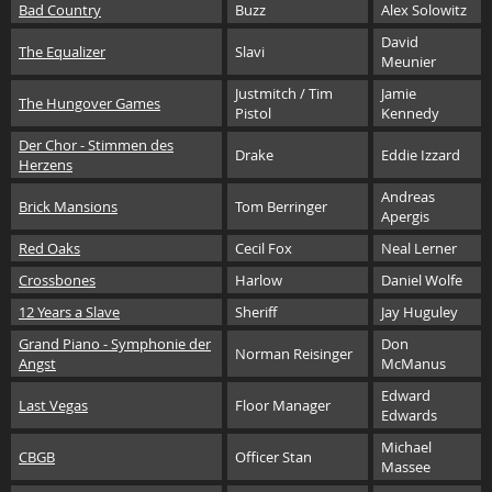
Bad Country
Buzz
Alex Solowitz
David
The Equalizer
Slavi
Meunier
Justmitch / Tim
Jamie
The Hungover Games
Pistol
Kennedy
Der Chor - Stimmen des
Drake
Eddie Izzard
Herzens
Andreas
Brick Mansions
Tom Berringer
Apergis
Red Oaks
Cecil Fox
Neal Lerner
Crossbones
Harlow
Daniel Wolfe
12 Years a Slave
Sheriff
Jay Huguley
Grand Piano - Symphonie der
Don
Norman Reisinger
Angst
McManus
Edward
Last Vegas
Floor Manager
Edwards
Michael
CBGB
Officer Stan
Massee