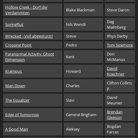
Hollow Creek - Dorf der
Blake Blackman
Steve Daron
Verdammten
Dag
Springflut
Nils Wendt
Malmberg
Wrecked - Voll abgestürzt!
Steve
Rhys Darby
Crossing Point
Pedro
Tom Sizemore
Paranormal Activity: Ghost
Don
Kent
Dimension
McManus
David
Krampus
Howard
Koechner
Clifton Collins
Man Down
Charles
jr.
David
The Equalizer
Slavi
Meunier
Brendan
Edge of Tomorrow
General Brigham
Gleeson
Bogdan
A Good Man
Aleksey
Farcas