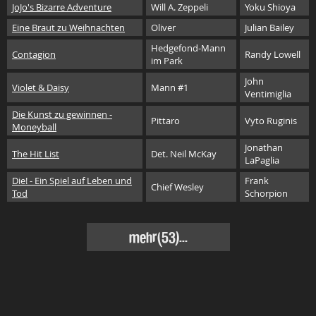
JoJo's Bizarre Adventure
Will A. Zeppeli
Yoku Shioya
Eine Braut zu Weihnachten
Oliver
Julian Bailey
Hedgefond-Mann
Contagion
Randy Lowell
im Park
John
Violet & Daisy
Mann #1
Ventimiglia
Die Kunst zu gewinnen -
Pittaro
Vyto Ruginis
Moneyball
Jonathan
The Hit List
Det. Neil McKay
LaPaglia
Die! - Ein Spiel auf Leben und
Frank
Chief Wesley
Tod
Schorpion
mehr(53)...