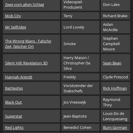
Videospiel-
Zwei vom alten Schlag
Don Lake
Produzent
Mob City
Terry
Richard Brake
Aidan
Mr Selfridge
Lord Loxely
McArdle
Stephen
The Wrong Mans - Falsche
Smoke
Campbell
Zeit, falscher Ort
Moore
Harry Mason /
Silent Hill: Revelation 3D
Christopher Da
Sean Bean
Silva
Hannah Arendt
Freddy
Clyde Prescod
Vorsitzender der
Battleship
Rick Hoffman
Stabschefs
Raymond
Black Out
Jos Vreeswijk
Thiry
Louis-Do de
Superstar
Jean-Baptiste
Lencquesaing
Red Lights
Benedict Cohen
Burn Gorman