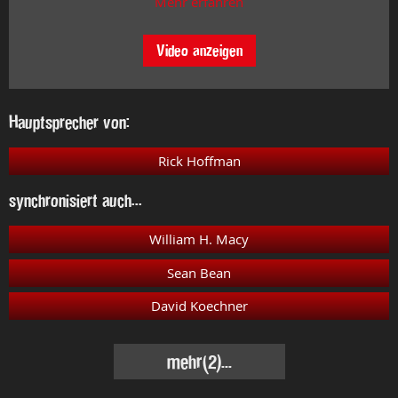
Mehr erfahren
Video anzeigen
Hauptsprecher von:
Rick Hoffman
synchronisiert auch...
William H. Macy
Sean Bean
David Koechner
mehr
(2)...