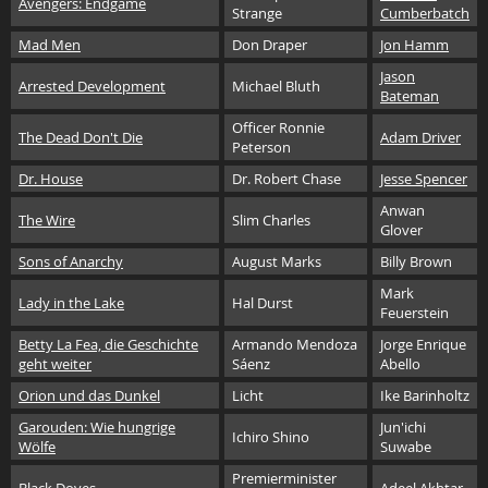
Avengers: Endgame
Strange
Cumberbatch
Mad Men
Don Draper
Jon Hamm
Jason
Arrested Development
Michael Bluth
Bateman
Officer Ronnie
The Dead Don't Die
Adam Driver
Peterson
Dr. House
Dr. Robert Chase
Jesse Spencer
Anwan
The Wire
Slim Charles
Glover
Sons of Anarchy
August Marks
Billy Brown
Mark
Lady in the Lake
Hal Durst
Feuerstein
Betty La Fea, die Geschichte
Armando Mendoza
Jorge Enrique
geht weiter
Sáenz
Abello
Orion und das Dunkel
Licht
Ike Barinholtz
Garouden: Wie hungrige
Jun'ichi
Ichiro Shino
Wölfe
Suwabe
Premierminister