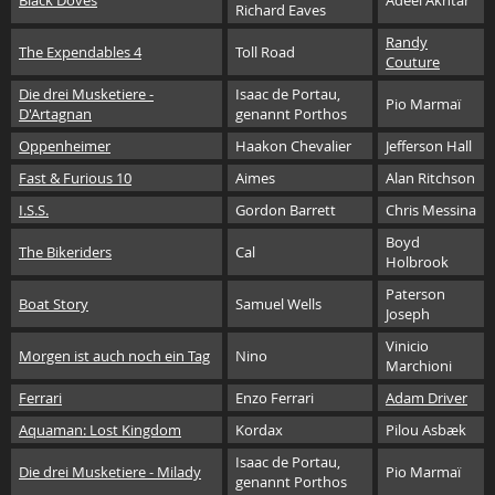
Black Doves
Adeel Akhtar
Richard Eaves
Randy
The Expendables 4
Toll Road
Couture
Die drei Musketiere -
Isaac de Portau,
Pio Marmaï
D'Artagnan
genannt Porthos
Oppenheimer
Haakon Chevalier
Jefferson Hall
Fast & Furious 10
Aimes
Alan Ritchson
I.S.S.
Gordon Barrett
Chris Messina
Boyd
The Bikeriders
Cal
Holbrook
Paterson
Boat Story
Samuel Wells
Joseph
Vinicio
Morgen ist auch noch ein Tag
Nino
Marchioni
Ferrari
Enzo Ferrari
Adam Driver
Aquaman: Lost Kingdom
Kordax
Pilou Asbæk
Isaac de Portau,
Die drei Musketiere - Milady
Pio Marmaï
genannt Porthos