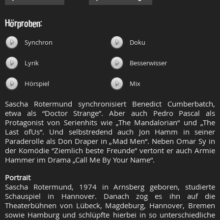
Hörproben:
Synchron
Doku
Lyrik
Besserwisser
Hörspiel
Mix
Sascha Rotermund synchronisiert Benedict Cumberbatch,
etwa als “
Doctor
Strange”. Aber auch Pedro Pascal als
Protagonist von Serienhits wie „The
Mandalorian
“ und „The
Last
of
Us
“. Und selbstredend auch Jon Hamm in seiner
Paraderolle als Don Draper in „
Mad
Men“. Neben Omar
Sy
in
der Komödie “Ziemlich beste Freunde” vertont er auch
Armie
Hammer im Drama „Call Me By
Your
Name“.
Portrait
Sascha Rotermund, 1974 in Arnsberg geboren, studierte
Schauspiel in Hannover. Danach zog es ihn auf die
Theaterbühnen von Lübeck, Magdeburg, Hannover, Bremen
sowie Hamburg und schlüpfte hierbei in so unterschiedliche