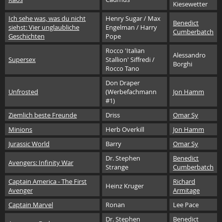
Kiesewetter
Ich sehe was, was du nicht
Henry Sugar / Max
Benedict
siehst: Vier unglaubliche
Engelman / Harry
Cumberbatch
Geschichten
Pope
Rocco 'Italian
Alessandro
Supersex
Stallion' Siffredi /
Borghi
Rocco Tano
Don Draper
Unfrosted
(Werbefachmann
Jon Hamm
#1)
Ziemlich beste Freunde
Driss
Omar Sy
Minions
Herb Overkill
Jon Hamm
Jurassic World
Barry
Omar Sy
Dr. Stephen
Benedict
Avengers: Infinity War
Strange
Cumberbatch
Captain America - The First
Richard
Heinz Kruger
Avenger
Armitage
Captain Marvel
Ronan
Lee Pace
Dr. Stephen
Benedict