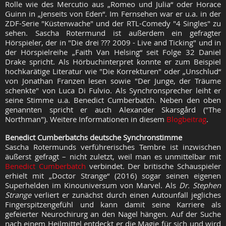
Rolle wie des Mercutio aus „Romeo und Julia“ oder Horace
Guinn in „Jenseits von Eden“. Im Fernsehen war er u.a. in der
ZDF-Serie "Küstenwache" und der RTL-Comedy "4 Singles" zu
sehen. Sascha Rotermund ist außerdem ein gefragter
Hörspieler, der in "Die drei ??? 2009 - Live and Ticking" und in
der Hörspielreihe „Faith Van Helsing“ seit Folge 32 Daniel
Drake spricht. Als Hörbuchinterpret konnte er zum Beispiel
hochkarätige Literatur wie "Die Korrekturen" oder „Unschlud“
von Jonathan Franzen lesen sowie "Der Junge, der Träume
schenkte" von Luca Di Fulvio. Als Synchronsprecher leiht er
seine Stimme u.a. Benedict Cumberbatch. Neben den oben
genannten spricht er auch Alexander Skarsgård ("The
Northman"). Weitere Informationen in diesem
Blogbeitrag
.
Benedict Cumberbatchs deutsche Synchronstimme
Sascha Rotermunds verführerisches Tembre ist inzwischen
äußerst gefragt – nicht zuletzt, weil man es unmittelbar mit
Benedict Cumberbatch
verbindet. Der britische Schauspieler
erhielt mit „Doctor Strange“ (2016) sogar seinen eigenen
Superhelden im Kinouniversum von Marvel. Als
Dr. Stephen
Strange
verliert er zunächst durch einen Autounfall jegliches
Fingerspitzengefühl und kann damit seine Karriere als
gefeierter Neurochirurg an den Nagel hängen. Auf der Suche
nach einem Heilmittel entdeckt er die Magie für sich und wird