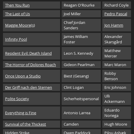
Then You Run
Reagan O'Rourke
Richard Coyle
The Last of Us
Joel Miller
Pedro Pascal
Chief Jordan
Maggie Moore(s)
Jon Hamm
Sanders
James William
Alexander
Infinity Pool
Foster
Skarsgård
Matthew
Resident Evil: Death Island
Leon S. Kennedy
Mercer
The Horror of Dolores Roach
Gideon Pearlman
Marc Maron
Robby
Once Upon a Studio
Biest (Gesang)
Benson
Der Griff nach den Sternen
Clint Logan
Eric Johnson
Ulli
Polite Society
Sicherheitspersonal
Ackermann
Eduardo
Everything is Fine
Antonio Larrea
Noriega
Survival of the Thickest
Camden
Hugh Moore
Hidden Strike
Owen Paddock
Pilou Asbæk