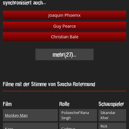
synchronisiert auch...
Joaquin Phoenix
Guy Pearce
Christian Bale
mehr
(27)...
Filme mit der Stimme von Sascha Rotermund
Film
Rolle
Schauspieler
Polizeichef Rana
Sikandar
Monkey Man
Singh
Kher
Rick
Kaos
Cadmus