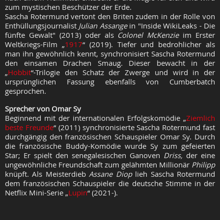
zum mystischen Beschützer der Erde.
Sascha Rotermund vertont den Briten zudem in der Rolle von
Enthüllungsjournalist
Julian Assange
in "Inside WikiLeaks - Die
fünfte Gewalt" (2013) oder als
Colonel McKenzie
im Erster
Weltkriegs-Film „
1917
“ (2019). Tiefer und bedrohlicher als
man ihn gewöhnlich kennt, synchronisiert Sascha Rotermund
den einsamen Drachen Smaug. Dieser bewacht in der
„
Hobbit
“-Trilogie den Schatz der Zwerge und wird in der
ursprünglichen Fassung ebenfalls von Cumberbatch
gesprochen.
Sprecher von Omar Sy
Beginnend mit der internationalen Erfolgskomödie „
Ziemlich
beste Freunde
“ (2011) synchronisierte Sascha Rotermund fast
durchgängig den französischen Schauspieler Omar Sy. Durch
die französische Buddy-Komödie wurde Sy zum gefeierten
Star; Er spielt den senegalesischen Ganoven
Driss,
der eine
ungewöhnliche Freundschaft zum gelähmten Millionär
Philipp
knüpft. Als Meisterdieb
Assane Diop
lieh Sascha Rotermund
dem französischen Schauspieler die deutsche Stimme in der
Netflix Mini-Serie „
Lupin
“ (2021-).