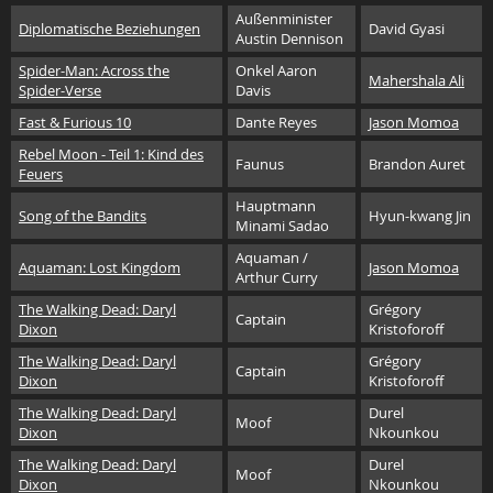
Außenminister
Diplomatische Beziehungen
David Gyasi
Austin Dennison
Spider-Man: Across the
Onkel Aaron
Mahershala Ali
Spider-Verse
Davis
Fast & Furious 10
Dante Reyes
Jason Momoa
Rebel Moon - Teil 1: Kind des
Faunus
Brandon Auret
Feuers
Hauptmann
Song of the Bandits
Hyun-kwang Jin
Minami Sadao
Aquaman /
Aquaman: Lost Kingdom
Jason Momoa
Arthur Curry
The Walking Dead: Daryl
Grégory
Captain
Dixon
Kristoforoff
The Walking Dead: Daryl
Grégory
Captain
Dixon
Kristoforoff
The Walking Dead: Daryl
Durel
Moof
Dixon
Nkounkou
The Walking Dead: Daryl
Durel
Moof
Dixon
Nkounkou