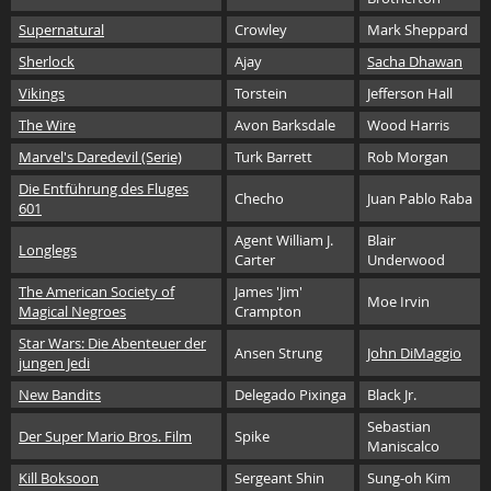
Supernatural
Crowley
Mark Sheppard
Sherlock
Ajay
Sacha Dhawan
Vikings
Torstein
Jefferson Hall
The Wire
Avon Barksdale
Wood Harris
Marvel's Daredevil (Serie)
Turk Barrett
Rob Morgan
Die Entführung des Fluges
Checho
Juan Pablo Raba
601
Agent William J.
Blair
Longlegs
Carter
Underwood
The American Society of
James 'Jim'
Moe Irvin
Magical Negroes
Crampton
Star Wars: Die Abenteuer der
Ansen Strung
John DiMaggio
jungen Jedi
New Bandits
Delegado Pixinga
Black Jr.
Sebastian
Der Super Mario Bros. Film
Spike
Maniscalco
Kill Boksoon
Sergeant Shin
Sung-oh Kim