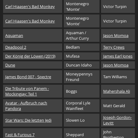
Montenegro
Carl Hiaasen's Bad Monkey
Victor Turpin
'Monte'
Montenegro
Carl Hiaasen's Bad Monkey
Victor Turpin
'Monte'
Aquaman /
Aquaman
Jason Momoa
Arthur Curry
Deadpool 2
Bedlam
Terry Crews
Der König der Löwen (2019)
Mufasa
James Earl Jones
Dune
Duncan Idaho
Jason Momoa
Moneypennys
James Bond 007 - Spectre
Tam Williams
Freund
Die Tribute von Panem -
Boggs
Mahershala Ali
Mockingjay: Teil 1
Avatar - Aufbruch nach
Corporal Lyle
Matt Gerald
Pandora
Wainfleet
Joseph Gordon-
Star Wars: Die letzten Jedi
Slowen Lo
Levitt
John
Fast & Furious 7
Sheppard
Brotherton