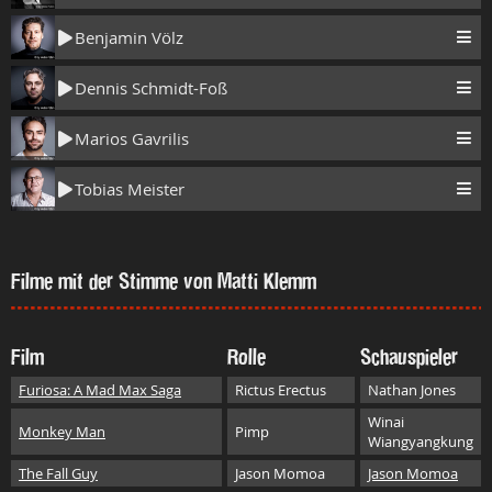
Benjamin Völz
Dennis Schmidt-Foß
Marios Gavrilis
Tobias Meister
Filme mit der Stimme von Matti Klemm
Film
Rolle
Schauspieler
Furiosa: A Mad Max Saga
Rictus Erectus
Nathan Jones
Winai
Monkey Man
Pimp
Wiangyangkung
The Fall Guy
Jason Momoa
Jason Momoa