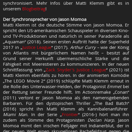
synchronisiert. Mehr Infos über Matti Klemm gibt es in
unserem
Blogbeitrag
!
Der Synchronsprecher von Jason Momoa
Matti Klemm ist die deutsche Stimme von Jason Momoa. Er
spricht den US-amerikanischen Schauspieler in diversen Kino-
und TV-Produktionen und natürlich in seiner Paraderolle als
„Aquaman“ (2018). Seinen ersten Auftritt hatte der Superheld
2017 in „
Justice League
“ (2017).
Arthur Curry –
wie der König
von Atlantis mit bürgerlichem Namen heißt – besitzt auf
Grund seiner Herkunft übermenschliche Stärke und die
Fähigkeit mit Meerestieren zu kommunizieren. In der neuen
Schnittfassung von „
Zack Snyder's Justice League
“ (2021) ist
Matti Klemm ebenfalls zu hören. In der animierten Komödie
„The LEGO Movie 2“ (2019) schlüpfte Matti Klemm erneut in
die Rolle des Unterwasser-Helden, der Protagonist
Emmet
bei
der Rettung seiner Freunde hilft. Im Actionremake „Conan“
(2011) vertont er Jason Momoa als den namensgebenden
Barbaren. Für den dystopischen Thriller „The Bad Batch“
(2016) spricht ihn Matti Klemm als Kannibalenanführer
Miami Man.
In der Serie „
Frontier
“ (2016-) hört man ihn
zudem als Stimme des Protagonisten
Declan Harp.
Jason
Momoa mimt den irischen Felljäger mit Indianerblut, der in
der neuen Welt einen skrupellosen Rachefeldzug gegen die