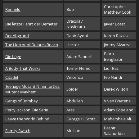
Christopher
Renfield
Bob
Matthew Cook
Dracula /
Die letzte Fahrt der Demeter
Javier Botet
Nosferatu
Der Abgrund
Dabir Ayobi
Kardo Razzazi
The Horror of Dolores Roach
Hector
Jimmy Alvarez
Björn
Die Lüge
Adam Sandell
Bengtsson
A Body That Works
Tomer Hemo
Lior Raz
Citadel
Vincenzo
Ivo Nandi
Teenage Mutant Ninja Turtles:
Spider
Derek Wilson
Mutant Mayhem
Gangs of Bombay
Abdullah
Vivan Bhatena
Percy Jackson: Die Serie
Ares
Adam Copeland
Leave the World Behind
George H. Scott
Mahershala Ali
Bashir
Family Switch
Molson
Salahuddin