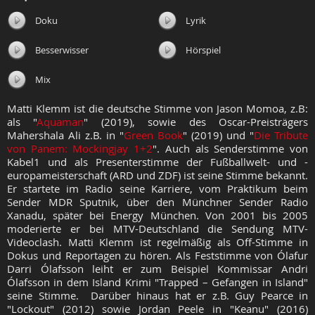
Doku
Lyrik
Besserwisser
Hörspiel
Mix
Matti Klemm ist die deutsche Stimme von Jason Momoa, z.B:
als "
Aquaman
" (2019), sowie des Oscar-Preisträgers
Mahershala Ali z.B. in "
Green Book
" (2019) und "
Die Tribute
von Panem: Mockingjay 1+2
". Auch als Senderstimme von
Kabel1 und als Presenterstimme der Fußballwelt- und -
europameisterschaft (ARD und ZDF) ist seine Stimme bekannt.
Er startete im Radio seine Karriere, vom Praktikum beim
Sender MDR Sputnik, über den Münchner Sender Radio
Xanadu, später bei Energy München. Von 2001 bis 2005
moderierte er bei MTV-Deutschland die Sendung MTV-
Videoclash. Matti Klemm ist regelmäßig als Off-Stimme in
Dokus und Reportagen zu hören. Als Feststimme von Ólafur
Darri Ólafsson leiht er zum Beispiel Kommissar Andri
Ólafsson in dem Island Krimi "Trapped – Gefangen in Island"
seine Stimme. Darüber hinaus hat er z.B. Guy Pearce in
"Lockout" (2012) sowie Jordan Peele in "Keanu" (2016)