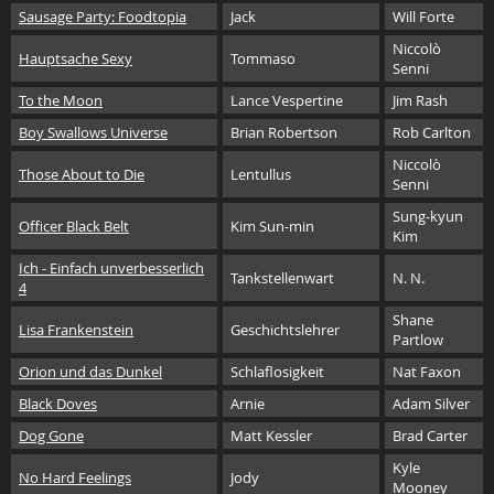
Sausage Party: Foodtopia
Jack
Will Forte
Niccolò
Hauptsache Sexy
Tommaso
Senni
To the Moon
Lance Vespertine
Jim Rash
Boy Swallows Universe
Brian Robertson
Rob Carlton
Niccolò
Those About to Die
Lentullus
Senni
Sung-kyun
Officer Black Belt
Kim Sun-min
Kim
Ich - Einfach unverbesserlich
Tankstellenwart
N. N.
4
Shane
Lisa Frankenstein
Geschichtslehrer
Partlow
Orion und das Dunkel
Schlaflosigkeit
Nat Faxon
Black Doves
Arnie
Adam Silver
Dog Gone
Matt Kessler
Brad Carter
Kyle
No Hard Feelings
Jody
Mooney