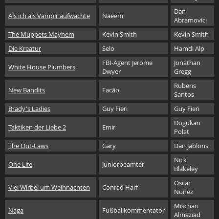
Dan
Als ich als Vampir aufwachte
Naeem
Abramovici
The Muppets Mayhem
Kevin Smith
Kevin Smith
Die Kreatur
Selo
Hamdi Alp
FBI-Agent Jerome
Jonathan
White House Plumbers
Dwyer
Gregg
Rubens
New Bandits
Facão
Santos
Brady's Ladies
Guy Fieri
Guy Fieri
Dogukan
Taktiken der Liebe 2
Emir
Polat
The Out-Laws
Gary
Dan Jablons
Nick
One Life
Juniorbeamter
Blakeley
Oscar
Viel Wirbel um Weihnachten
Conrad Harf
Nuñez
Mischari
Naga
Fußballkommentator
Almaziad