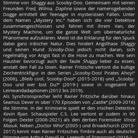
Stimme von
Shaggy
aus Scooby-Doo
.
Gemeinsam mit seinen
Freunden
Fred, Wilma, Daphne
sowie der namensgebenden
Dogge ermittelt der Teenager in mysteriösen Fällen. Unter
dem Namen „Mystery Inc.“ haben sich die vier Detektive
zusammengeschlossen und fahren mit ihrem Van, der
Mystery Machine, um die ganze Welt um übernatürliche
Phänomene aufzuklären. Meist ist die Erklärung für den Spuck
dabei ganz irdischer Natur. Dies hindert Angsthase
Shaggy
und seinen Hund
Scooby-Doo
jedoch nicht daran, sich
regelmäßig vor Angst fast in die Hose zu machen. Wie sein
Haustier bevorzugt auch der faule
Shaggy
lieber zu essen,
anstatt den Fall zu lösen. Rainer Fritzsche vertont die kultige
Zeichentrickfigur in den Serien „Scooby-Doo! Pirates Ahoy!“
(2006), „Bleib cool, Scooby-Doo!“ (2015-2018) und „Scooby-
Doo und wer bist Du?“ (2019-) sowie in insgesamt elf
Leinwandadaptionen (2012 bis 2019).
Als Synchronsprecher leiht Rainer Fritzsche darüber hinaus
Seamus Dever in über 170 Episoden von „Castle“ (2009-2016)
die Stimme. In der Krimiserie spielt er den irischen Detective
Kevin Ryan.
Schauspieler C.S. Lee vertont er zudem in 90
Folgen Dexter (2006-2021) als den derben Forensiker
Vince
Masuk.
Neben „Doctor Who“ (2005-) und Broadchurch (2013-
2017) kennt man Rainer Fritzsches Timbre auch als deutsche
Stimme von Arthur Darvill in „Legends of Tomorrow“ (2016-).