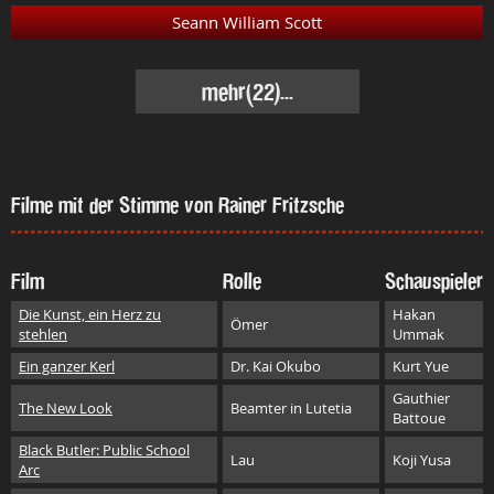
Seann William Scott
mehr
(22)...
Filme mit der Stimme von Rainer Fritzsche
Film
Rolle
Schauspieler
Die Kunst, ein Herz zu
Hakan
Ömer
stehlen
Ummak
Ein ganzer Kerl
Dr. Kai Okubo
Kurt Yue
Gauthier
The New Look
Beamter in Lutetia
Battoue
Black Butler: Public School
Lau
Koji Yusa
Arc