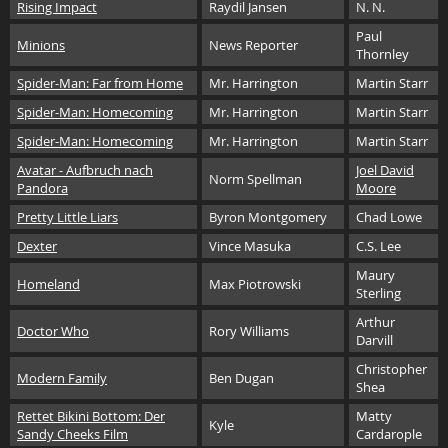
Rising Impact
Raydil Jansen
N. N.
Paul
Minions
News Reporter
Thornley
Spider-Man: Far from Home
Mr. Harrington
Martin Starr
Spider-Man: Homecoming
Mr. Harrington
Martin Starr
Spider-Man: Homecoming
Mr. Harrington
Martin Starr
Avatar - Aufbruch nach
Joel David
Norm Spellman
Pandora
Moore
Pretty Little Liars
Byron Montgomery
Chad Lowe
Dexter
Vince Masuka
C.S. Lee
Maury
Homeland
Max Piotrowski
Sterling
Arthur
Doctor Who
Rory Williams
Darvill
Christopher
Modern Family
Ben Dugan
Shea
Rettet Bikini Bottom: Der
Matty
Kyle
Sandy Cheeks Film
Cardarople