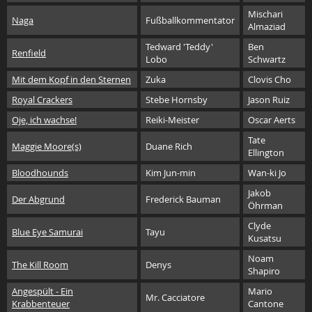
Mischari
Naga
Fußballkommentator
Almaziad
Tedward 'Teddy'
Ben
Renfield
Lobo
Schwartz
Mit dem Kopf in den Sternen
Zuka
Clovis Cho
Royal Crackers
Stebe Hornsby
Jason Ruiz
Oje, ich wachse!
Reiki-Meister
Oscar Aerts
Tate
Maggie Moore(s)
Duane Rich
Ellington
Bloodhounds
Kim Jun-min
Wan-ki Jo
Jakob
Der Abgrund
Frederick Bauman
Öhrman
Clyde
Blue Eye Samurai
Tayu
Kusatsu
Noam
The Kill Room
Denys
Shapiro
Angespült - Ein
Mario
Mr. Cacciatore
Krabbenteuer
Cantone