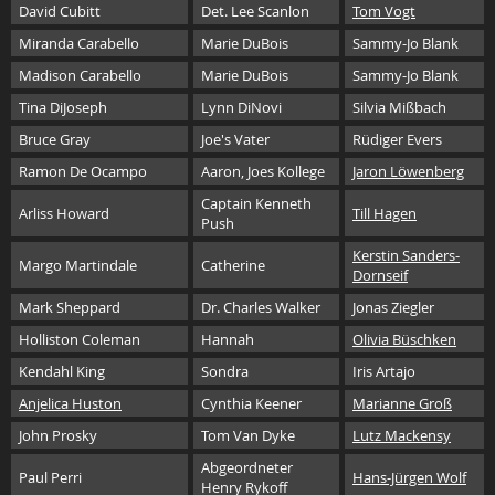
David Cubitt
Det. Lee Scanlon
Tom Vogt
Miranda Carabello
Marie DuBois
Sammy-Jo Blank
Madison Carabello
Marie DuBois
Sammy-Jo Blank
Tina DiJoseph
Lynn DiNovi
Silvia Mißbach
Bruce Gray
Joe's Vater
Rüdiger Evers
Ramon De Ocampo
Aaron, Joes Kollege
Jaron Löwenberg
Captain Kenneth
Arliss Howard
Till Hagen
Push
Kerstin Sanders-
Margo Martindale
Catherine
Dornseif
Mark Sheppard
Dr. Charles Walker
Jonas Ziegler
Holliston Coleman
Hannah
Olivia Büschken
Kendahl King
Sondra
Iris Artajo
Anjelica Huston
Cynthia Keener
Marianne Groß
John Prosky
Tom Van Dyke
Lutz Mackensy
Abgeordneter
Paul Perri
Hans-Jürgen Wolf
Henry Rykoff