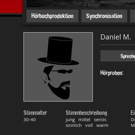
Hörbuchproduktion
Synchronisation
Daniel M.
Sprech
Hörproben:
Stimmalter
Stimmbeschreibung
E
30-40
jung mittel seriös
D
sinnlich voll warm
M