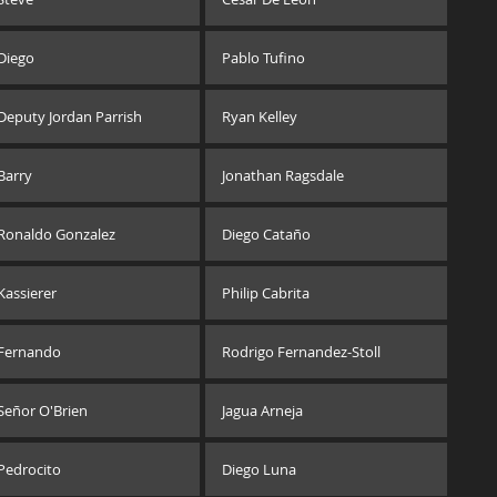
Diego
Pablo Tufino
Deputy Jordan Parrish
Ryan Kelley
Barry
Jonathan Ragsdale
Ronaldo Gonzalez
Diego Cataño
Kassierer
Philip Cabrita
Fernando
Rodrigo Fernandez-Stoll
Señor O'Brien
Jagua Arneja
Pedrocito
Diego Luna