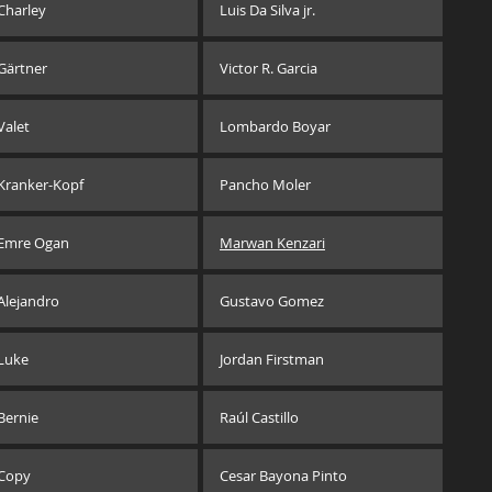
Charley
Luis Da Silva jr.
Gärtner
Victor R. Garcia
Valet
Lombardo Boyar
Kranker-Kopf
Pancho Moler
Emre Ogan
Marwan Kenzari
Alejandro
Gustavo Gomez
Luke
Jordan Firstman
Bernie
Raúl Castillo
Copy
Cesar Bayona Pinto