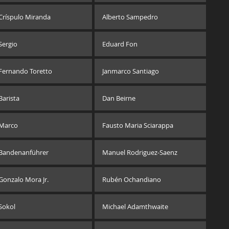
Críspulo Miranda
Alberto Sampedro
Sergio
Eduard Fon
Fernando Toretto
Janmarco Santiago
Barista
Dan Beirne
Marco
Fausto Maria Sciarappa
Bandenanführer
Manuel Rodriguez-Saenz
Gonzalo Mora Jr.
Rubén Ochandiano
Sokol
Michael Adamthwaite