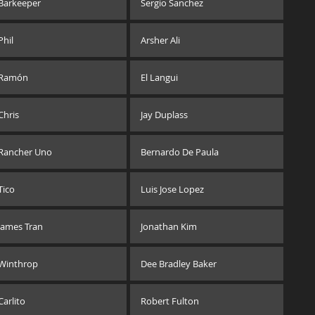
Barkeeper
Sergio Sanchez
Phil
Arsher Ali
Ramón
El Langui
Chris
Jay Duplass
Rancher Uno
Bernardo De Paula
Tico
Luis Jose Lopez
James Tran
Jonathan Kim
Winthrop
Dee Bradley Baker
Carlito
Robert Fulton