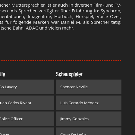
scher Muttersprachler ist er auch in diversen Film- und TV-
sen. Als Sprecher verfügt er über Erfahrung in: Synchron,
ntationen, Imagefilme, Hörbuch, Hörspiel, Voice Over,
s für folgende Marken war Daniel M. als Sprecher tätig:
utsche Bahn, ADAC und vielen mehr.
lle
Schauspieler
Bo Lavery
Spencer Neville
Juan Carlos Rivera
Luis Gerardo Méndez
Police Officer
Jimmy Gonzales
Steve
Cesar De León