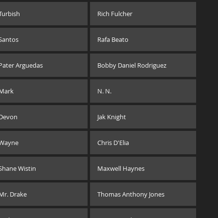
Turbish
Rich Fulcher
Santos
Rafa Beato
Pater Arguedas
Bobby Daniel Rodriguez
Mark
N. N.
Devon
Jak Knight
Wayne
Chris D'Elia
Shane Wistin
Maxwell Haynes
Mr. Drake
Thomas Anthony Jones