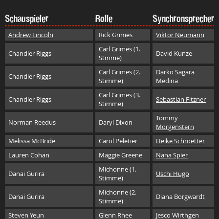
Schauspieler
Rolle
Synchronsprecher
Andrew Lincoln
Rick Grimes
Viktor Neumann
Carl Grimes (1.
Chandler Riggs
David Kunze
Stmme)
Carl Grimes (2.
Darko Sagara
Chandler Riggs
Stimme)
Medina
Carl Grimes (3.
Chandler Riggs
Sebastian Fitzner
Stimme)
Tommy
Norman Reedus
Daryl Dixon
Morgenstern
Melissa McBride
Carol Peletier
Heike Schroetter
Lauren Cohan
Maggie Greene
Nana Spier
Michonne (1.
Danai Gurira
Uschi Hugo
Stimme)
Michonne (2.
Danai Gurira
Diana Borgwardt
Stimme)
Steven Yeun
Glenn Rhee
Jesco Wirthgen