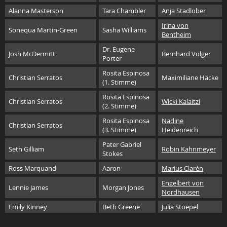
Alanna Masterson
Tara Chambler
Anja Stadlober
Irina von
Sonequa Martin-Green
Sasha Williams
Bentheim
Dr. Eugene
Josh McDermitt
Bernhard Völger
Porter
Rosita Espinosa
Christian Serratos
Maximiliane Häcke
(1. Stimme)
Rosita Espinosa
Christian Serratos
Wicki Kalaitzi
(2. Stimme)
Rosita Espinosa
Nadine
Christian Serratos
(3. Stimme)
Heidenreich
Pater Gabriel
Seth Gilliam
Robin Kahnmeyer
Stokes
Ross Marquand
Aaron
Marius Clarén
Engelbert von
Lennie James
Morgan Jones
Nordhausen
Emily Kinney
Beth Greene
Julia Stoepel