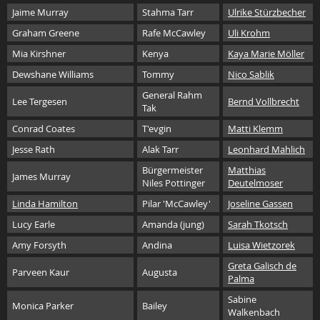
Jaime Murray
Stahma Tarr
Ulrike Stürzbecher
Graham Greene
Rafe McCawley
Uli Krohm
Mia Kirshner
Kenya
Kaya Marie Möller
Dewshane Williams
Tommy
Nico Sablik
General Rahm
Lee Tergesen
Bernd Vollbrecht
Tak
Conrad Coates
T'evgin
Matti Klemm
Jesse Rath
Alak Tarr
Leonhard Mahlich
Bürgermeister
Matthias
James Murray
Niles Pottinger
Deutelmoser
Linda Hamilton
Pilar 'McCawley'
Joseline Gassen
Lucy Earle
Amanda (jung)
Sarah Tkotsch
Amy Forsyth
Andina
Luisa Wietzorek
Greta Galisch de
Parveen Kaur
Augusta
Palma
Sabine
Monica Parker
Bailey
Walkenbach