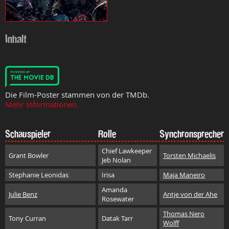
Inhalt
Die Film-Poster stammen von der TMDb.
Mehr Informationen.
Schauspieler
Rolle
Synchronsprecher
Chief Lawkeeper
Grant Bowler
Torsten Michaelis
Jeb Nolan
Stephanie Leonidas
Irisa
Maja Maneiro
Amanda
Julie Benz
Antje von der Ahe
Rosewater
Thomas Nero
Tony Curran
Datak Tarr
Wolff