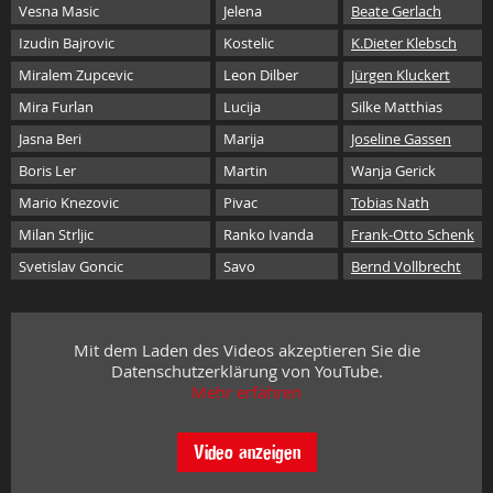
Vesna Masic
Jelena
Beate Gerlach
Izudin Bajrovic
Kostelic
K.Dieter Klebsch
Miralem Zupcevic
Leon Dilber
Jürgen Kluckert
Mira Furlan
Lucija
Silke Matthias
Jasna Beri
Marija
Joseline Gassen
Boris Ler
Martin
Wanja Gerick
Mario Knezovic
Pivac
Tobias Nath
Milan Strljic
Ranko Ivanda
Frank-Otto Schenk
Svetislav Goncic
Savo
Bernd Vollbrecht
Mit dem Laden des Videos akzeptieren Sie die
Datenschutzerklärung von YouTube.
Mehr erfahren
Video anzeigen