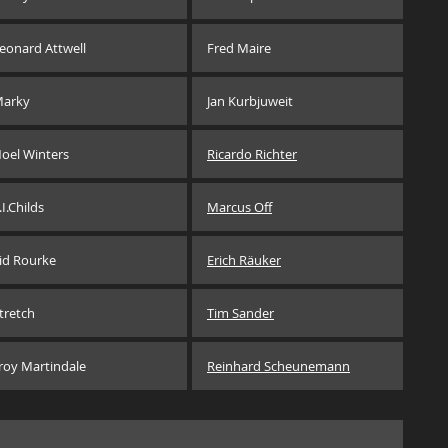
eonard Attwell
Fred Maire
arky
Jan Kurbjuweit
oel Winters
Ricardo Richter
.I.Childs
Marcus Off
id Rourke
Erich Räuker
tretch
Tim Sander
roy Martindale
Reinhard Scheunemann