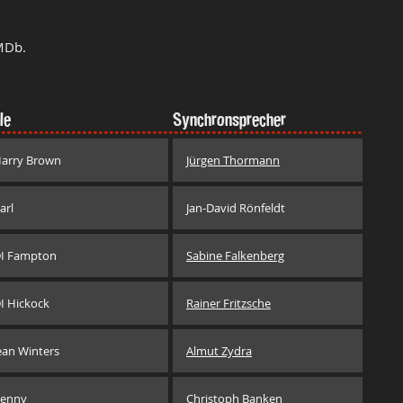
MDb.
le
Synchronsprecher
arry Brown
Jürgen Thormann
arl
Jan-David Rönfeldt
I Fampton
Sabine Falkenberg
I Hickock
Rainer Fritzsche
ean Winters
Almut Zydra
enny
Christoph Banken