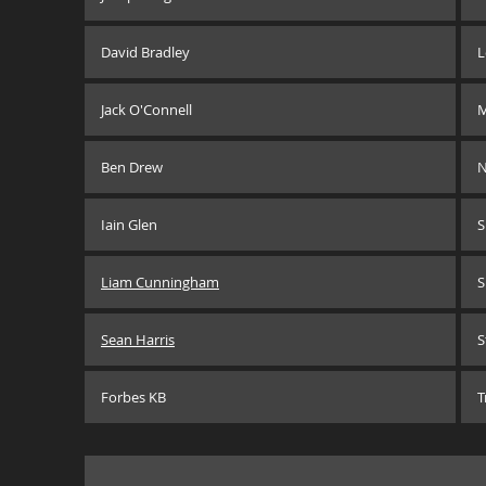
David Bradley
L
Jack O'Connell
M
Ben Drew
N
Iain Glen
S
Liam Cunningham
S
Sean Harris
S
Forbes KB
T