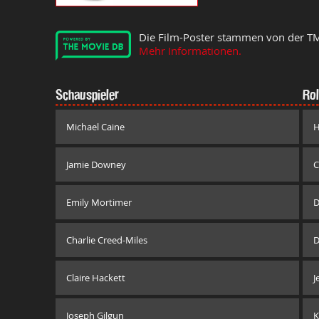
Die Film-Poster stammen von der T
Mehr Informationen.
Schauspieler
Rol
Michael Caine
H
Jamie Downey
C
Emily Mortimer
D
Charlie Creed-Miles
D
Claire Hackett
J
Joseph Gilgun
K