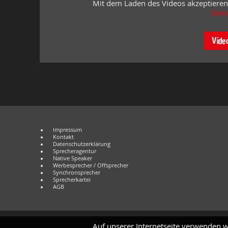
Mit dem Laden des Videos akzeptieren
Mehr
Vide
Impressum
Kontakt
Datenschutzerklärung
Sprecheragentur
Native Speaker
Werbesprecher / Offsprecher
Synchronsprecher
Sprecherkartei
AGB
Auf unserer Internetseite verwenden w