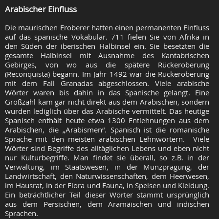
Arabischer Einfluss
Die maurischen Eroberer hatten einen permanenten Einfluss
auf das spanische Vokabular. 711 fielen Sie von Afrika in
den Süden der iberischen Halbinsel ein. Sie besetzten die
gesamte Halbinsel mit Ausnahme des Kantabrischen
Gebirges, von wo aus die spätere Rückeroberung
(Reconquista) begann. Im Jahr 1492 war die Rückeroberung
mit dem Fall Granadas abgeschlossen. Viele arabische
Wörter waren bis dahin in das Spanische gelangt. Eine
Großzahl kam gar nicht direkt aus dem Arabischen, sondern
wurden lediglich über das Arabische vermittelt. Das heutige
Spanisch enthält heute etwa 1300 Entlehnungen aus dem
Arabischen, die „Arabismen“. Spanisch ist die romanische
Sprache mit den meisten arabischen Lehnwörtern. Viele
Wörter sind Begriffe des alltäglichen Lebens und eben nicht
nur Kulturbegriffe. Man findet sie überall, so z.B. in der
Verwaltung, im Staatswesen, in der Münzprägung, der
Landwirtschaft, den Naturwissenschaften, dem Heerwesen,
im Hausrat, in der Flora und Fauna, in Speisen und Kleidung.
Ein beträchtlicher Teil dieser Wörter stammt ursprünglich
aus dem Persischen, dem Aramäischen und indischen
Sprachen.