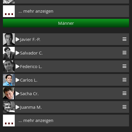
... mehr anzeigen
Männer
Javier F.-P.
Salvador C.
Federico L.
Carlos L.
Sacha Cr.
Juanma M.
... mehr anzeigen