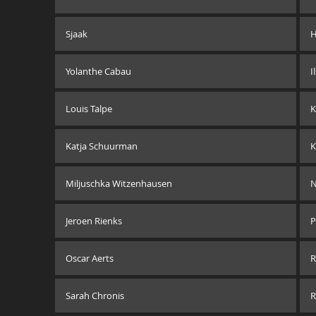
Sjaak
H
Yolanthe Cabau
I
Louis Talpe
K
Katja Schuurman
K
Miljuschka Witzenhausen
N
Jeroen Rienks
P
Oscar Aerts
R
Sarah Chronis
R