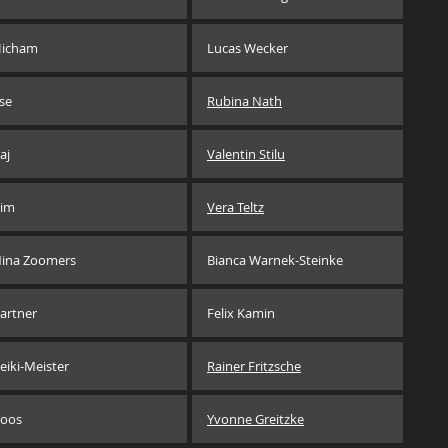
icham
Lucas Wecker
lse
Rubina Nath
aj
Valentin Stilu
im
Vera Teltz
ina Zoomers
Bianca Warnek-Steinke
artner
Felix Kamin
eiki-Meister
Rainer Fritzsche
oos
Yvonne Greitzke