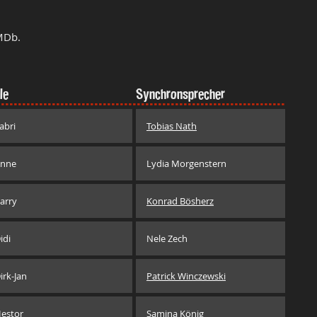
MDb.
le
Synchronsprecher
abri
Tobias Nath
nne
Lydia Morgenstern
arry
Konrad Bösherz
idi
Nele Zech
irk-Jan
Patrick Winczewski
estor
Samina König