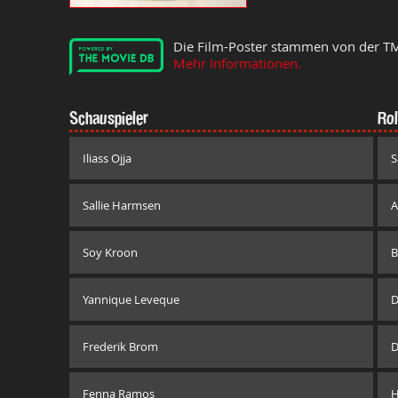
Die Film-Poster stammen von der T
Mehr Informationen.
Schauspieler
Rol
Iliass Ojja
S
Sallie Harmsen
A
Soy Kroon
B
Yannique Leveque
D
Frederik Brom
D
Fenna Ramos
H