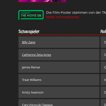
Die Film-Poster stammen von der T
Mehr Informationen.
Schauspieler
Rol
Billy Zane
D
Catherine Zeta-Jones
S
James Remar
Q
Treat Williams
X
Kristy Swanson
D
Cary-Hiroyuki Tagawa
D