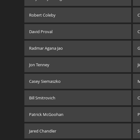
Robert Coleby
C
David Proval
C
Radmar Agana Jao
G
Jon Tenney
J
Casey Siemaszko
M
Bill Smitrovich
O
Patrick McGoohan
P
Jared Chandler
S