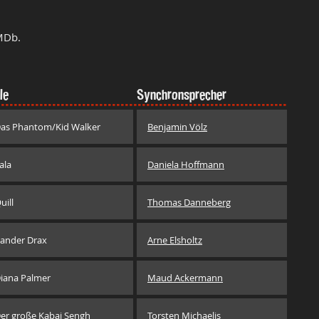
MDb.
le
Synchronsprecher
as Phantom/Kid Walker
Benjamin Völz
ala
Daniela Hoffmann
uill
Thomas Danneberg
ander Drax
Arne Elsholtz
iana Palmer
Maud Ackermann
er große Kabai Sengh
Torsten Michaelis