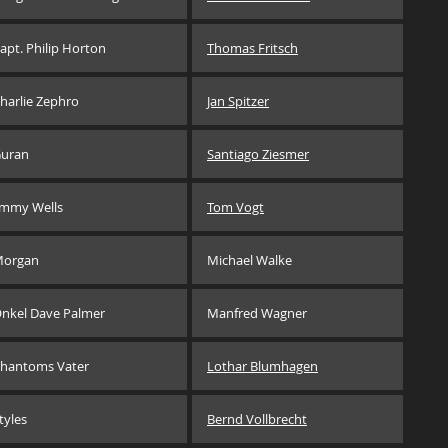
apt. Philip Horton
Thomas Fritsch
harlie Zephro
Jan Spitzer
uran
Santiago Ziesmer
immy Wells
Tom Vogt
organ
Michael Walke
nkel Dave Palmer
Manfred Wagner
hantoms Vater
Lothar Blumhagen
tyles
Bernd Vollbrecht