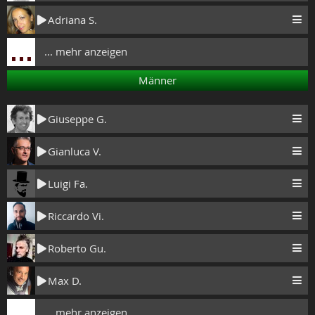
Adriana S.
... mehr anzeigen
Männer
Giuseppe G.
Gianluca V.
Luigi Fa.
Riccardo Vi.
Roberto Gu.
Max D.
... mehr anzeigen