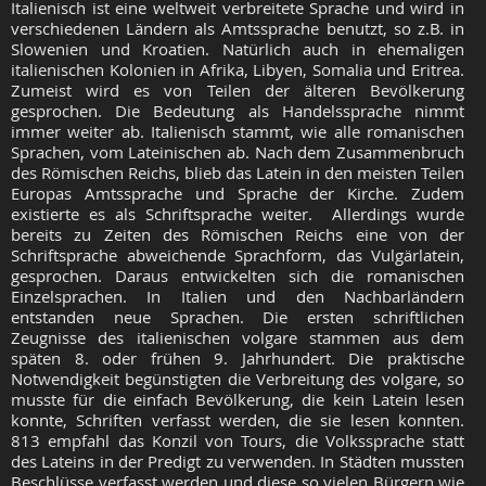
Italienisch ist eine weltweit verbreitete Sprache und wird in
verschiedenen Ländern als Amtssprache benutzt, so z.B. in
Slowenien und Kroatien. Natürlich auch in ehemaligen
italienischen Kolonien in Afrika, Libyen, Somalia und Eritrea.
Zumeist wird es von Teilen der älteren Bevölkerung
gesprochen. Die Bedeutung als Handelssprache nimmt
immer weiter ab. Italienisch stammt, wie alle romanischen
Sprachen, vom Lateinischen ab. Nach dem Zusammenbruch
des Römischen Reichs, blieb das Latein in den meisten Teilen
Europas Amtssprache und Sprache der Kirche. Zudem
existierte es als Schriftsprache weiter. Allerdings wurde
bereits zu Zeiten des Römischen Reichs eine von der
Schriftsprache abweichende Sprachform, das Vulgärlatein,
gesprochen. Daraus entwickelten sich die romanischen
Einzelsprachen. In Italien und den Nachbarländern
entstanden neue Sprachen. Die ersten schriftlichen
Zeugnisse des italienischen volgare stammen aus dem
späten 8. oder frühen 9. Jahrhundert. Die praktische
Notwendigkeit begünstigten die Verbreitung des volgare, so
musste für die einfach Bevölkerung, die kein Latein lesen
konnte, Schriften verfasst werden, die sie lesen konnten.
813 empfahl das Konzil von Tours, die Volkssprache statt
des Lateins in der Predigt zu verwenden. In Städten mussten
Beschlüsse verfasst werden und diese so vielen Bürgern wie