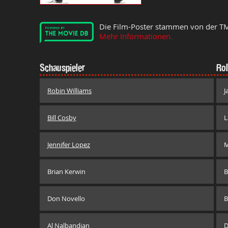
Die Film-Poster stammen von der T
Mehr Informationen.
Schauspieler
Rol
Robin Williams
J
Bill Cosby
L
Jennifer Lopez
M
Brian Kerwin
B
Don Novello
B
Al Nalbandian
D