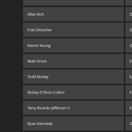
Allan Rich
D
Fran Drescher
D
Keone Young
D
Matt Kroot
E
Todd Bosley
E
Rickey D'Shon Collins
E
Terry Ricardo Jefferson II
E
Ryan Kennedy
G