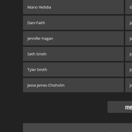
Mario Yedidia
G
Dani Faith
J
Jennifer Hagan
J
Seth Smith
J
Tyler Smith
J
Jesse James Chisholm
J
me