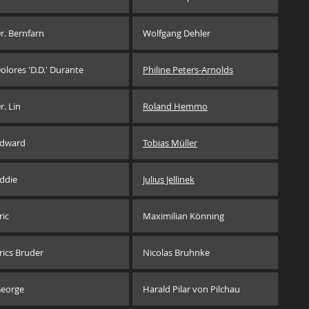
r. Bernfarn
Wolfgang Dehler
olores 'D.D.' Durante
Philine Peters-Arnolds
r. Lin
Roland Hemmo
dward
Tobias Müller
ddie
Julius Jellinek
ric
Maximilian Könning
rics Bruder
Nicolas Bruhnke
eorge
Harald Pilar von Pilchau