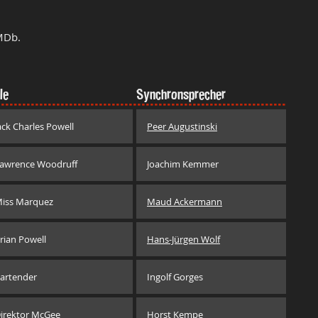
MDb.
le
Synchronsprecher
ack Charles Powell
Peer Augustinski
awrence Woodruff
Joachim Kemmer
iss Marquez
Maud Ackermann
rian Powell
Hans-Jürgen Wolf
artender
Ingolf Gorges
irektor McGee
Horst Kempe