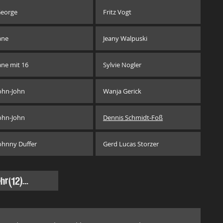
eorge
Fritz Vogt
ane
Jeany Walpuski
ane mit 16
Sylvie Nogler
ohn-John
Wanja Gerick
ohn-John
Dennis Schmidt-Foß
ohnny Duffer
Gerd Lucas Storzer
hr
(12)...