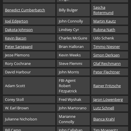
Sascha
Benedict Cumberbatch
Billy Bulger
Rotermund
Joel Edgerton
John Connolly
Martin Kautz
Dakota Johnson
Lindsey Cyr
Rubina Nath
Kevin Bacon
Charles McGuire
Udo Schenk
Peter Sarsgaard
Brian Halloran
Timmo Niesner
Jesse Plemons
Kevin Weeks
Simon Derksen
Rory Cochrane
Steve Flemmi
Olaf Reichmann
David Harbour
John Morris
Peter Flechtner
FBI-Agent
Adam Scott
Robert
Rainer Fritzsche
Fitzpatrick
Corey Stoll
Fred Wyshak
Jaron Löwenberg
W. Earl Brown
John Martorano
Lutz Schnell
Marianne
Julianne Nicholson
Bianca Krahl
Connolly
Bill Camp
John Callahan
Tim Moeseritz