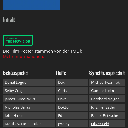
Inhalt
Die Film-Poster stammen von der TMDb.
Mehr Informationen.
Schauspieler
Rolle
Synchronsprecher
Donal Logue
Dex
Michael Iwannek
Selby Craig
Chris
Gunnar Helm
James 'Kimo' Wills
Dave
Bernhard Völger
Nicholas Ballas
Doktor
Jörg Hengstler
John Hines
Ed
Rainer Fritzsche
Matthew Hotsinpiller
Jeremy
Oliver Feld