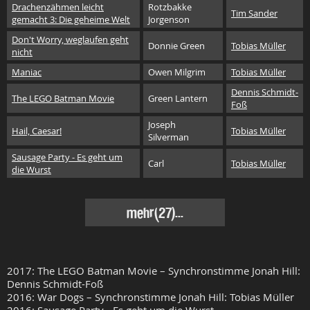
Drachenzähmen leicht
Rotzbakke
Tim Sander
gemacht 3: Die geheime Welt
Jorgenson
Don't Worry, weglaufen geht
Donnie Green
Tobias Müller
nicht
Maniac
Owen Milgrim
Tobias Müller
Dennis Schmidt-
The LEGO Batman Movie
Green Lantern
Foß
Joseph
Hail, Caesar!
Tobias Müller
Silverman
Sausage Party - Es geht um
Carl
Tobias Müller
die Wurst
mehr(27)...
2017: The LEGO Batman Movie – Synchronstimme Jonah Hill:
Dennis Schmidt-Foß
2016: War Dogs – Synchronstimme Jonah Hill: Tobias Müller