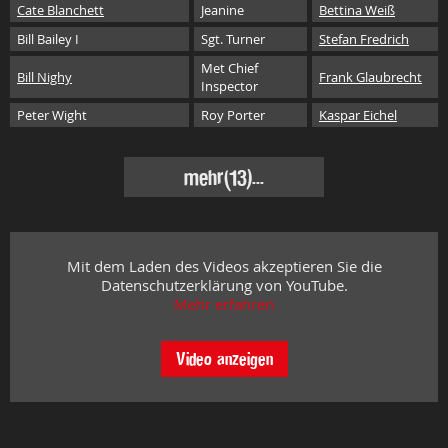
Cate Blanchett
Jeanine
Bettina Weiß
Bill Bailey I
Sgt. Turner
Stefan Fredrich
Met Chief
Bill Nighy
Frank Glaubrecht
Inspector
Peter Wight
Roy Porter
Kaspar Eichel
mehr
(13)...
Mit dem Laden des Videos akzeptieren Sie die
Datenschutzerklärung von YouTube.
Mehr erfahren
Video anzeigen