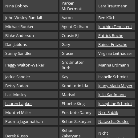
Parker
Nina Dobrev
Lara Trautmann
McDermott
John Wesley Randall
Aaron
Ben Küch
Michael Rooker
Agent Oldham
Joachim Tennstedt
Blake Anderson
Cousin RJ
Patrick Roche
Dan Jablons
Gary
Rainer Fritzsche
Sunny Sandler
Gracie
Virginia Leithäuser
Großmutter
Peggy Walton-Walker
Marina Erdmann
Ruth
Jackie Sandler
Kay
Isabelle Schmidt
Betsy Sodaro
Konditorin Ida
Jenny Maria Meyer
Laci Mosley
Marisol
Julia Kaufmann
Lauren Lapkus
Phoebe King
Josephine Schmidt
Montrel Miller
Postbote Danny
Nico Sablik
Poorna Jagannathan
Rehan Zakaryan
Natascha Geisler
Rehan
Nicht
Derek Russo
Zakaryans