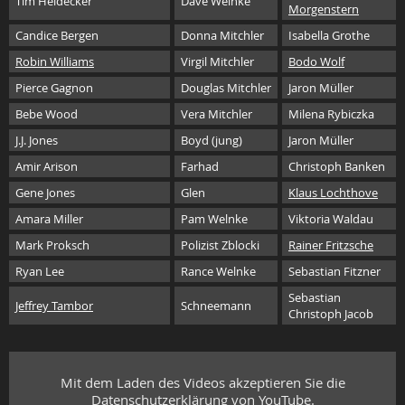
Tim Heidecker
Dave Welnke
Morgenstern
Candice Bergen
Donna Mitchler
Isabella Grothe
Robin Williams
Virgil Mitchler
Bodo Wolf
Pierce Gagnon
Douglas Mitchler
Jaron Müller
Bebe Wood
Vera Mitchler
Milena Rybiczka
J.J. Jones
Boyd (jung)
Jaron Müller
Amir Arison
Farhad
Christoph Banken
Gene Jones
Glen
Klaus Lochthove
Amara Miller
Pam Welnke
Viktoria Waldau
Mark Proksch
Polizist Zblocki
Rainer Fritzsche
Ryan Lee
Rance Welnke
Sebastian Fitzner
Sebastian
Jeffrey Tambor
Schneemann
Christoph Jacob
Mit dem Laden des Videos akzeptieren Sie die
Datenschutzerklärung von YouTube.