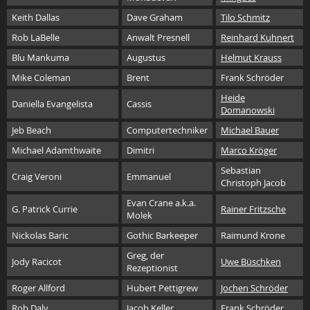
Keith Dallas
Dave Graham
Tilo Schmitz
Rob LaBelle
Anwalt Presnell
Reinhard Kuhnert
Blu Mankuma
Augustus
Helmut Krauss
Mike Coleman
Brent
Frank Schröder
Heide
Daniella Evangelista
Cassis
Domanowski
Jeb Beach
Computertechniker
Michael Bauer
Michael Adamthwaite
Dimitri
Marco Kröger
Sebastian
Craig Veroni
Emmanuel
Christoph Jacob
Evan Crane a.k.a.
G. Patrick Currie
Rainer Fritzsche
Molek
Nickolas Baric
Gothic Barkeeper
Raimund Krone
Greg, der
Jody Racicot
Uwe Büschken
Rezeptionist
Roger Allford
Hubert Pettigrew
Jochen Schröder
Rob Daly
Jacob Keller
Frank Schröder