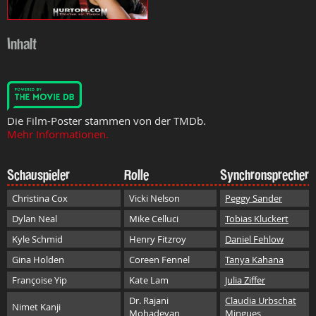
Inhalt
Die Film-Poster stammen von der TMDb.
Mehr Informationen.
Schauspieler
Rolle
Synchronsprecher
Christina Cox
Vicki Nelson
Peggy Sander
Dylan Neal
Mike Celluci
Tobias Kluckert
Kyle Schmid
Henry Fitzroy
Daniel Fehlow
Gina Holden
Coreen Fennel
Tanya Kahana
Françoise Yip
Kate Lam
Julia Ziffer
Dr. Rajani
Claudia Urbschat
Nimet Kanji
Mohadevan
Mingues