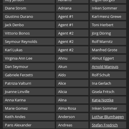
Diane Strom
Adriana
Inken Sommer
Giustino Durano
Agent #1
Karl-Heinz Grewe
Jack Denbo
Agent #1
Toni Herbert
Vittorio Bonos
Agent #2
Jörg Döring
Seymour Reynolds
Agent #2
Rolf Marnitz
Karl Lukas
Agent #2
Manfred Grote
Virginia Ann Lee
Ahnu
Almut Eggert
Dan Seymour
Akun
Arnold Marquis
Gabriele Ferzetti
Aldo
Rolf Schult
Patrizia Valturri
Alice
Ina Gerlach
Joanne Linville
Alicia
Gisela Fritsch
Anna Karina
Alina
Katja Nottke
Marie Gomez
Alma Rosa
Inken Sommer
Keith Andes
Anderson
Lothar Blumhagen
Paris Alexander
Andreas
Stefan Fredrich