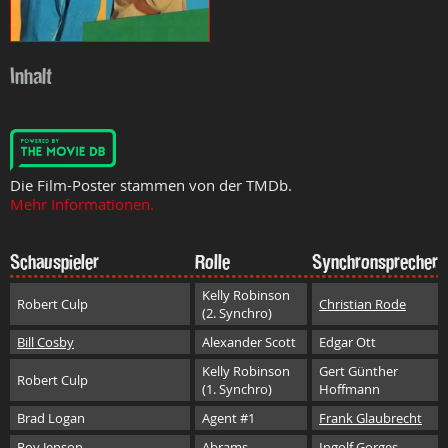
Inhalt
Die Film-Poster stammen von der TMDb.
Mehr Informationen.
Schauspieler
Rolle
Synchronsprecher
Kelly Robinson
Robert Culp
Christian Rode
(2. Synchro)
Bill Cosby
Alexander Scott
Edgar Ott
Kelly Robinson
Gert Günther
Robert Culp
(1. Synchro)
Hoffmann
Brad Logan
Agent #1
Frank Glaubrecht
Roy Jenson
Abrams
Ingolf Gorges