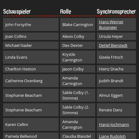
Schauspieler
Rolle
Synchronsprecher
Hans-Werner
John Forsythe
Blake Carrington
Bussinger
Joan Collins
Alexis Colby
Ursula Heyer
Michael Nader
Dex Dexter
Detlef Bierstedt
Krystle
Linda Evans
Gisela Fritsch
Carrington
Charlton Heston
Jason Colby
Heinz Drache
Amanda
Catherine Oxenberg
Judith Brandt
Carrington
Sable Colby (1.
Stephanie Beacham
Almut Eggert
Stimme)
Sable Colby (2.
Stephanie Beacham
Renate Danz
Stimme)
Amanda
Karen Cellini
Hansi Jochmann
Carrington
Pamela Bellwood
Claudia Blaisdel
Liane Rudolph