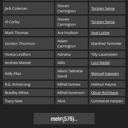
Steven
Jack Coleman
Torsten Sense
Carrington
Steven
Al Corley
Torsten Sense
Carrington
Mark Thomas
Ace Hudson
Axel Lutter
Adam
Gordon Thomson
Manfred Tümmler
Carrington
Viveca Lindfors
Adriana
Tilly Lauenstein
Andrew Masset
Aldo
Lutz Riedel
Alexis' Sekretär
Kelly Elias
Manuel Vaessen
David
R.G. Armstrong
Alfred Grimes
Helmut Heyne
Bradley White
Alfred Sorenson
Oliver Rohrbeck
Tracy New
Alice
Constanze Harpen
mehr
(576)...