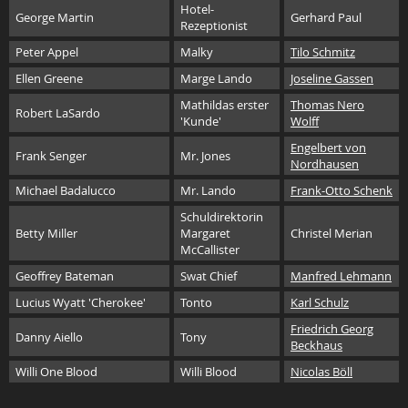
Hotel-
George Martin
Gerhard Paul
Rezeptionist
Peter Appel
Malky
Tilo Schmitz
Ellen Greene
Marge Lando
Joseline Gassen
Mathildas erster
Thomas Nero
Robert LaSardo
'Kunde'
Wolff
Engelbert von
Frank Senger
Mr. Jones
Nordhausen
Michael Badalucco
Mr. Lando
Frank-Otto Schenk
Schuldirektorin
Betty Miller
Margaret
Christel Merian
McCallister
Geoffrey Bateman
Swat Chief
Manfred Lehmann
Lucius Wyatt 'Cherokee'
Tonto
Karl Schulz
Friedrich Georg
Danny Aiello
Tony
Beckhaus
Willi One Blood
Willi Blood
Nicolas Böll