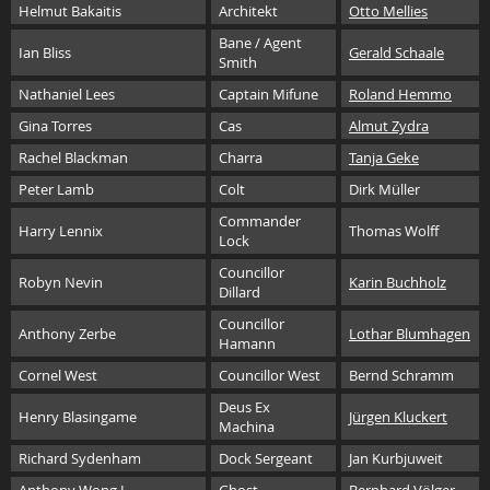
Helmut Bakaitis
Architekt
Otto Mellies
Bane / Agent
Ian Bliss
Gerald Schaale
Smith
Nathaniel Lees
Captain Mifune
Roland Hemmo
Gina Torres
Cas
Almut Zydra
Rachel Blackman
Charra
Tanja Geke
Peter Lamb
Colt
Dirk Müller
Commander
Harry Lennix
Thomas Wolff
Lock
Councillor
Robyn Nevin
Karin Buchholz
Dillard
Councillor
Anthony Zerbe
Lothar Blumhagen
Hamann
Cornel West
Councillor West
Bernd Schramm
Deus Ex
Henry Blasingame
Jürgen Kluckert
Machina
Richard Sydenham
Dock Sergeant
Jan Kurbjuweit