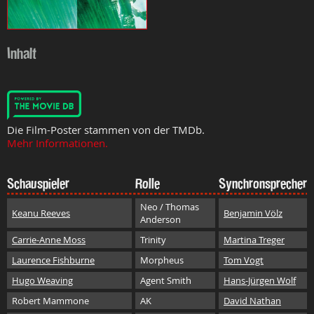
Inhalt
Die Film-Poster stammen von der TMDb.
Mehr Informationen.
Schauspieler
Rolle
Synchronsprecher
Neo / Thomas
Keanu Reeves
Benjamin Völz
Anderson
Carrie-Anne Moss
Trinity
Martina Treger
Laurence Fishburne
Morpheus
Tom Vogt
Hugo Weaving
Agent Smith
Hans-Jürgen Wolf
Robert Mammone
AK
David Nathan