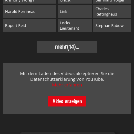
Anthony Wong I
Ghost
Bernhard Völger
Charles
Harold Perrineau
Link
Rettinghaus
Locks
Rupert Reid
Stephan Rabow
Lieutenant
mehr
(14)...
Mit dem Laden des Videos akzeptieren Sie die
Datenschutzerklärung von YouTube.
Mehr erfahren
Video anzeigen