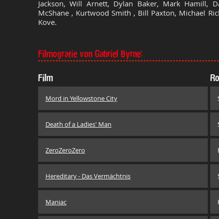
Jackson, Will Arnett, Dylan Baker, Mark Hamill, Da
McShane , Kurtwood Smith , Bill Paxton, Michael Rich
Kove.
Filmografie von Gabriel Byrne:
Film
Ro
Mord in Yellowstone City
Death of a Ladies' Man
ZeroZeroZero
Hereditary - Das Vermächtnis
Maniac