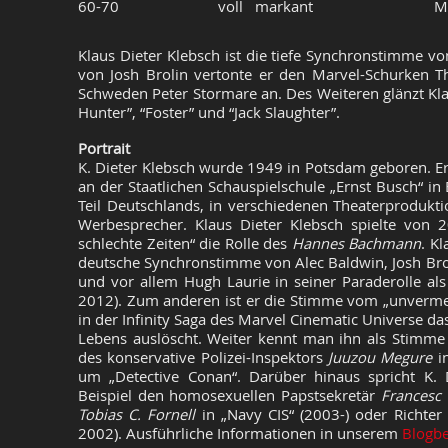
60-70
voll markant
M
Klaus Dieter
Klebsch
ist die tiefe Synchronstimme vo
von Josh Brolin vertonte er den Marvel-Schurken T
Schweden Peter
Stormare
an. Des Weiteren
glänzt
Kla
Hunter
”,
“Foster” und “Jack Slaughter
”.
Portrait
K. Dieter Klebsch wurde 1949 in Potsdam geboren. Er
an der Staatlichen Schauspielschule „Ernst Busch“ in
Teil Deutschlands, in verschiedenen Theaterprodukt
Werbesprecher. Klaus Dieter Klebsch spielte von 
schlechte Zeiten“ die Rolle des
Hannes Bachmann
. Kl
deutsche Synchronstimme von Alec Baldwin, Josh Bro
und vor allem Hugh Laurie in seiner Paraderolle als
2012). Zum anderen ist er die Stimme vom „unverme
in der Infinity Saga des Marvel Cinematic Universe da
Lebens auslöscht. Weiter kennt man ihn als Stimme 
des konservative Polizei-Inspektors
Juuzou Megure
in
um „Detective Conan“. Darüber hinaus spricht K. 
Beispiel den homosexuellen Papstsekretär
Francesc
Tobias C. Fornell
in „Navy CIS“ (2003-) oder Richter
2002). Ausführliche Informationen in unserem
Blogbe