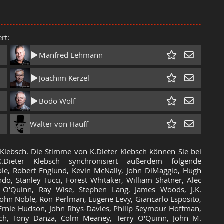
rt:
Manfred Lehmann
Joachim Kerzel
Bodo Wolf
Walter von Hauff
 Klebsch. Die Stimme von K.Dieter Klebsch können Sie bei
Dieter Klebsch synchronisiert außerdem folgende
ole, Robert Englund, Kevin McNally, John DiMaggio, Hugh
do, Stanley Tucci, Forest Whitaker, William Shatner, Alec
y O'Quinn, Ray Wise, Stephen Lang, James Woods, J.K.
John Noble, Ron Perlman, Eugene Levy, Giancarlo Esposito,
Ernie Hudson, John Rhys-Davies, Philip Seymour Hoffman,
nch, Tony Danza, Colm Meaney, Terry O'Quinn, John M.