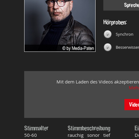
Sprech
Hörproben:
Synchron
Besserwisse
Mit dem Laden des Videos akzeptieren
Mehr
Vide
Stimmalter
Stimmbeschreibung
E
50-60
rauchig sonor tief
D