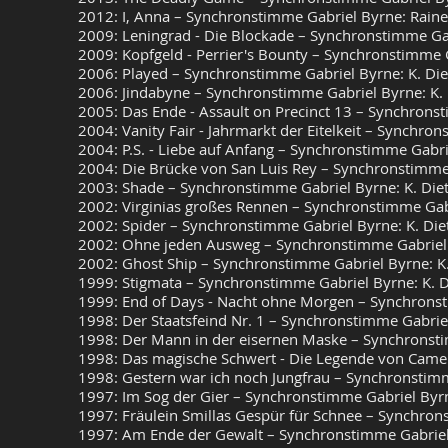
2012: I, Anna – Synchronstimme Gabriel Byrne: Raine
2009: Leningrad - Die Blockade – Synchronstimme Gab
2009: Kopfgeld - Perrier's Bounty – Synchronstimme Ga
2006: Played – Synchronstimme Gabriel Byrne: K. Die
2006: Jindabyne – Synchronstimme Gabriel Byrne: K. 
2005: Das Ende - Assault on Precinct 13 – Synchronst
2004: Vanity Fair - Jahrmarkt der Eitelkeit – Synchro
2004: P.S. - Liebe auf Anfang – Synchronstimme Gabr
2004: Die Brücke von San Luis Rey – Synchronstimme 
2003: Shade – Synchronstimme Gabriel Byrne: K. Diet
2002: Virginias großes Rennen – Synchronstimme Gab
2002: Spider – Synchronstimme Gabriel Byrne: K. Die
2002: Ohne jeden Ausweg – Synchronstimme Gabriel
2002: Ghost Ship – Synchronstimme Gabriel Byrne: K.
1999: Stigmata – Synchronstimme Gabriel Byrne: K. D
1999: End of Days - Nacht ohne Morgen – Synchrons
1998: Der Staatsfeind Nr. 1 – Synchronstimme Gabri
1998: Der Mann in der eisernen Maske – Synchronsti
1998: Das magische Schwert - Die Legende von Camel
1998: Gestern war ich noch Jungfrau – Synchronstimm
1997: Im Sog der Gier – Synchronstimme Gabriel Byr
1997: Fräulein Smillas Gespür für Schnee – Synchron
1997: Am Ende der Gewalt – Synchronstimme Gabrie