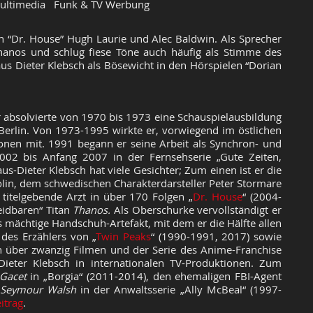
ultimedia Funk & TV Werbung
n “Dr. House” Hugh Laurie und Alec Baldwin. Als Sprecher
hanos und schlug fiese Töne auch häufig als Stimme des
us Dieter
Klebsch
als Bösewicht in den
Hörspielen
“Dorian
 absolvierte von 1970 bis 1973 eine Schauspielausbildung
 Berlin. Von 1973-1995 wirkte er, vorwiegend im östlichen
ionen mit. 1991 begann er seine Arbeit als Synchron- und
2002 bis Anfang 2007 in der Fernsehserie „Gute Zeiten,
aus-Dieter Klebsch hat viele Gesichter; Zum einen ist er die
lin, dem schwedischen Charakterdarsteller Peter Stormare
 titelgebende Arzt in über 170 Folgen „
Dr. House
“ (2004-
idbaren“ Titan
Thanos.
Als Oberschurke vervollständigt er
s mächtige Handschuh-Artefakt, mit dem er die Hälfte allen
des Erzählers von „
Twin Peaks
“ (1990-1991, 2017) sowie
 über zwanzig Filmen und der Serie des Anime-Franchise
Dieter Klebsch in internationalen TV-Produktionen. Zum
 Gacet
in „Borgia“ (2011-2014), den ehemaligen FBI-Agent
Seymour Walsh
in der Anwaltsserie „Ally McBeal“ (1997-
itrag
.