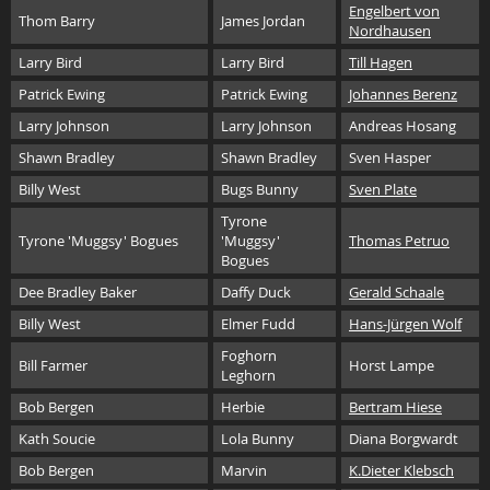
Engelbert von
Thom Barry
James Jordan
Nordhausen
Larry Bird
Larry Bird
Till Hagen
Patrick Ewing
Patrick Ewing
Johannes Berenz
Larry Johnson
Larry Johnson
Andreas Hosang
Shawn Bradley
Shawn Bradley
Sven Hasper
Billy West
Bugs Bunny
Sven Plate
Tyrone
Tyrone 'Muggsy' Bogues
'Muggsy'
Thomas Petruo
Bogues
Dee Bradley Baker
Daffy Duck
Gerald Schaale
Billy West
Elmer Fudd
Hans-Jürgen Wolf
Foghorn
Bill Farmer
Horst Lampe
Leghorn
Bob Bergen
Herbie
Bertram Hiese
Kath Soucie
Lola Bunny
Diana Borgwardt
Bob Bergen
Marvin
K.Dieter Klebsch