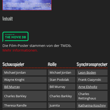
Inhalt
Die Film-Poster stammen von der TMDb.
Mehr Informationen.
Schauspieler
Rolle
Synchronsprecher
Michael Jordan
Michael Jordan
Leon Boden
Wayne Knight
Stan Podolak
Frank Ciazynski
Bill Murray
Bill Murray
Arne Elsholtz
Charles
Charles Barkley
Charles Barkley
Rettinghaus
Theresa Randle
Juanita
Katharina Koschny