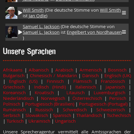
Will Smith
(Die deutsche Stimme von
Will Smith
ist
Jan Odle
)
Samuel L. Jackson
(Die deutsche Stimme von
Samuel L. Jackson
ist
Engelbert von Nordhausen
)
Unsere Sprachen
Afrikaans
|
Albanisch
|
Arabisch
|
Armenisch
|
Bosnisch
|
Bulgarisch
|
Chinesisch / Mandarin
|
Dänisch
|
Englisch (UK)
|
Englisch (US)
|
Finnisch
|
Flämisch
|
Französisch
|
Griechisch
|
Indisch (Hindi)
|
Italienisch
|
Japanisch
|
Koreanisch
|
Kroatisch
|
Litauisch
|
Luxemburgisch
|
Niederländisch
|
Norwegisch
|
Österreichisch
|
Persisch
|
Polnisch
|
Portugiesisch (Brasilien)
|
Portugiesisch (Portugal)
|
Rumänisch
|
Russisch
|
Schwedisch
|
Schweizerisch
|
Serbisch
|
Slowakisch
|
Spanisch
|
Thailändisch
|
Tschechisch
|
Türkisch
|
Ukrainisch
|
Ungarisch
Unsere Sprecheragentur vermittelt alle Amtssprachen der