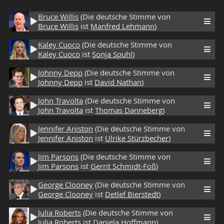
Bruce Willis
(Die deutsche Stimme von
Bruce Willis
ist
Manfred Lehmann
)
Kaley Cuoco
(Die deutsche Stimme von
Kaley Cuoco
ist
Sonja Spuhl
)
Johnny Depp
(Die deutsche Stimme von
Johnny Depp
ist
David Nathan
)
John Travolta
(Die deutsche Stimme von
John Travolta
ist
Thomas Danneberg
)
Jennifer Aniston
(Die deutsche Stimme von
Jennifer Aniston
ist
Ulrike Stürzbecher
)
Jim Parsons
(Die deutsche Stimme von
Jim Parsons
ist
Gerrit Schmidt-Foß
)
George Clooney
(Die deutsche Stimme von
George Clooney
ist
Detlef Bierstedt
)
Julia Roberts
(Die deutsche Stimme von
Julia Roberts
ist
Daniela Hoffmann
)