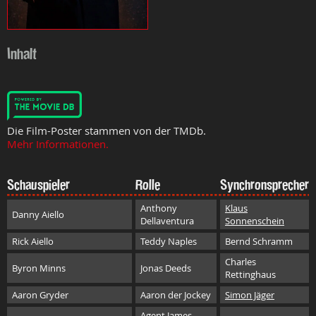
Inhalt
Die Film-Poster stammen von der TMDb.
Mehr Informationen.
Schauspieler
Rolle
Synchronsprecher
Anthony
Klaus
Danny Aiello
Dellaventura
Sonnenschein
Rick Aiello
Teddy Naples
Bernd Schramm
Charles
Byron Minns
Jonas Deeds
Rettinghaus
Aaron Gryder
Aaron der Jockey
Simon Jäger
Agent James