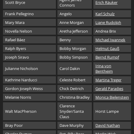
Scott Bryce
Erich Räuker
Connors
Frank Pellegrino
Angelo
Karl Schulz
Mary Mara
Anne Morgan
Liane Rudolph
Novella Nelson
Aretha Jefferson
Andrea Brix
Rafael Báez
Benny
Michael Iwannek
Ralph Byers
Bobby Morgan
Helmut Gauß
Joseph Siravo
Bobby Simpson
Bernd Rumpf
Irina von
Julianne Nicholson
Carol Dakin
Bentheim
Kathrine Narducci
Celeste Robert
Martina Treger
Gordon Joseph Weiss
Chick Deitrich
Gerald Paradies
Melanie Norris
Christina Bradley
Monica Bielenstein
Clarence
Walt MacPherson
Snyder/Santa
Horst Lampe
Claus
Bray Poor
Dave Murphy
David Nathan