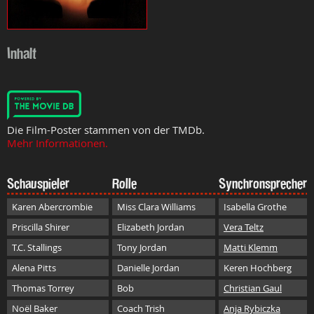
Inhalt
Die Film-Poster stammen von der TMDb.
Mehr Informationen.
Schauspieler
Rolle
Synchronsprecher
Karen Abercrombie
Miss Clara Williams
Isabella Grothe
Priscilla Shirer
Elizabeth Jordan
Vera Teltz
T.C. Stallings
Tony Jordan
Matti Klemm
Alena Pitts
Danielle Jordan
Keren Hochberg
Thomas Torrey
Bob
Christian Gaul
Noël Baker
Coach Trish
Anja Rybiczka