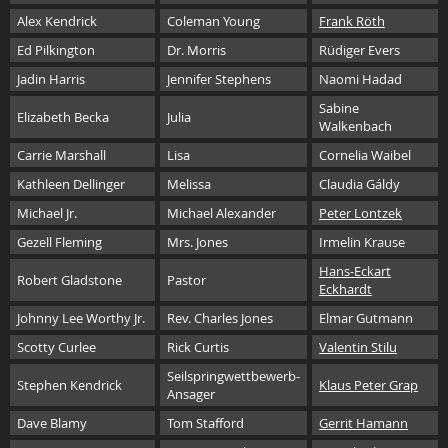
Alex Kendrick
Coleman Young
Frank Röth
Ed Pilkington
Dr. Morris
Rüdiger Evers
Jadin Harris
Jennifer Stephens
Naomi Hadad
Sabine
Elizabeth Becka
Julia
Walkenbach
Carrie Marshall
Lisa
Cornelia Waibel
Kathleen Dellinger
Melissa
Claudia Gáldy
Michael Jr.
Michael Alexander
Peter Lontzek
Gezell Fleming
Mrs. Jones
Irmelin Krause
Hans-Eckart
Robert Gladstone
Pastor
Eckhardt
Johnny Lee Worthy Jr.
Rev. Charles Jones
Elmar Gutmann
Scotty Curlee
Rick Curtis
Valentin Stilu
Seilspringwettbewerb-
Stephen Kendrick
Klaus Peter Grap
Ansager
Dave Blamy
Tom Stafford
Gerrit Hamann