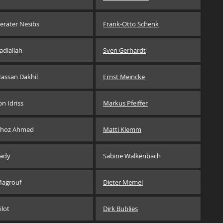
erater Nesibs
Frank-Otto Schenk
adlallah
Sven Gerhardt
assan Dakhil
Ernst Meincke
bn Idriss
Markus Pfeiffer
hoz Ahmed
Matti Klemm
ady
Sabine Walkenbach
agrouf
Dieter Memel
ilot
Dirk Bublies