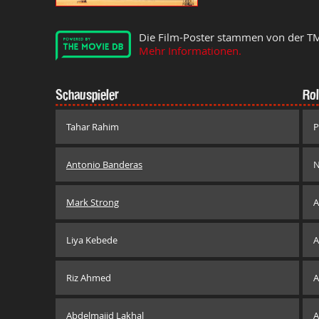
Die Film-Poster stammen von der T
Mehr Informationen.
Schauspieler
Rol
Tahar Rahim
P
Antonio Banderas
N
Mark Strong
A
Liya Kebede
A
Riz Ahmed
A
Abdelmajid Lakhal
A