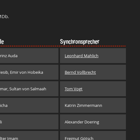
MDb.
le
Synchronsprecher
rinz Auda
Leonhard Mahlich
esib, Emir von Hobeika
Bernd Vollbrecht
mar, Sultan von Salmaah
Tom Vogt
icha
Katrin Zimmermann
li
Alexander Doering
lter Imam
Freimut Götsch