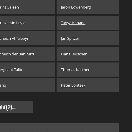
rinz Saleeh
Jaron Löwenberg
rinzessin Leyla
Tanya Kahana
cheich Al Talebyn
Jan Spitzer
cheich der Bani Sirri
Hans Teuscher
ergeant Talib
Thomas Kästner
ariq
Peter Lontzek
hr
(2)...