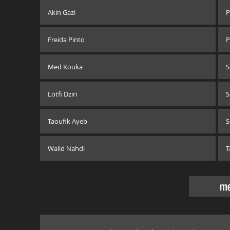
Akin Gazi
P
Freida Pinto
P
Med Kouka
S
Lotfi Dziri
S
Taoufik Ayeb
S
Walid Nahdi
T
me