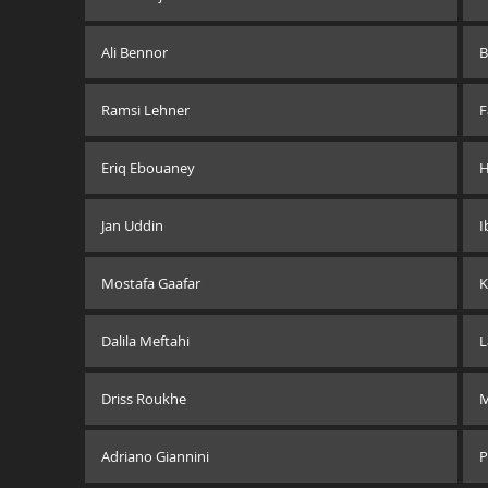
Ali Bennor
B
Ramsi Lehner
F
Eriq Ebouaney
H
Jan Uddin
I
Mostafa Gaafar
K
Dalila Meftahi
L
Driss Roukhe
M
Adriano Giannini
P