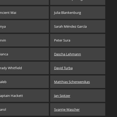
ncient Mai
Julia Blankenburg
nya
Sarah Méndez García
rvin
Peter Sura
ianca
Dascha Lehmann
rady Whitfield
David Turba
aleb
Matthias Scherwenikas
aptain Hackett
Jan Spitzer
arol
Svantje Wascher