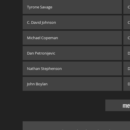
Tyrone Savage
C
C. David Johnson
C
Michael Copeman
C
Dan Petronijevic
D
Nathan Stephenson
D
John Boylan
D
me