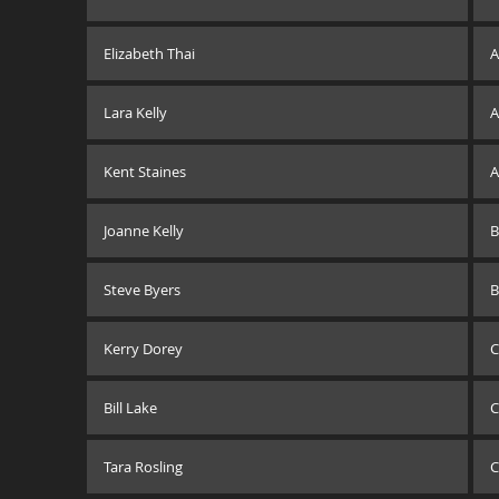
Elizabeth Thai
A
Lara Kelly
A
Kent Staines
A
Joanne Kelly
B
Steve Byers
B
Kerry Dorey
C
Bill Lake
C
Tara Rosling
C