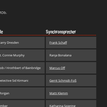
MDb.
le
Synchronsprecher
arry Dresden
Frank Schaff
t. Connie Murphy
Ranja Bonalana
ob / Hrothbert of Bainbridge
Marcus Off
etective Sid Kirmani
Gerrit Schmidt-Foß
organ
Matti Klemm
mber
Katharina Spiering