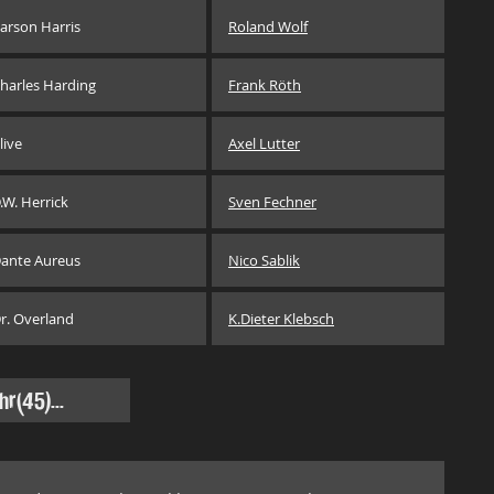
arson Harris
Roland Wolf
harles Harding
Frank Röth
live
Axel Lutter
.W. Herrick
Sven Fechner
ante Aureus
Nico Sablik
r. Overland
K.Dieter Klebsch
hr
(45)...