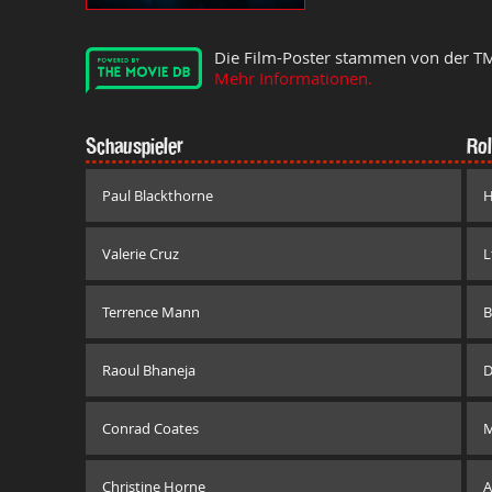
Die Film-Poster stammen von der T
Mehr Informationen.
Schauspieler
Rol
Paul Blackthorne
H
Valerie Cruz
L
Terrence Mann
B
Raoul Bhaneja
D
Conrad Coates
M
Christine Horne
A