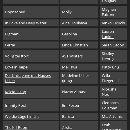
Douglas
Meghan
Unprisoned
Molly
Falcone
In Love and Deep Water
Aina Horikawa
Rinko Kikuchi
Lauren
Digman!
Gasolina
Lapkus
Ferrari
Linda Christian
Sarah Gadon
Shelley
Völlig zerstört
Ava Winters
Hennig
Love in Taipei
Mei Hwa
Patty Chu
Der Untergang des Hauses
Madeline Usher
Willa
Usher
(jung)
Fitzgerald
Niousha
Kaleidoskop
Nazan Abbasi
Noor
Cleopatra
Infinity Pool
Em Foster
Coleman
Wo die Lüge hinfällt
Barista
Mia Artemis
Leah
The Kill Room
Alisha