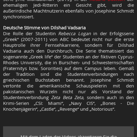
ehemaligen Jedi-Ritterin ein Gesicht gibt, wird die
außerirdische Machtnutzerin ebenfalls von Josephine Schmidt
synchronisiert.
Deutsche Stimme von Dilshad Vadsaria
Die Rolle der Studentin
Rebecca Logan
in der Erfolgsserie
„Greek“ (2007-2011) von ABC bedeutet nicht nur die erste
Hauptrolle ihrer Fernsehkarriere, sondern für Dilshad
Vadsaria auch den Durchbruch. Die Serie thematisiert das
sogenannte „Greek life“ der Studenten an der fiktiven Cyprus-
Rhodes University, die in Burschen- und Schwesternschaften
(Fraternitys bzw. Sororities) auf dem Campus leben. Gemäß
der Tradition sind die Studentenverbindungen nach
griechischen Buchstaben benannt. Josephine Schmidt
vertonte die amerikanische Schauspielerin mit den
pakistanischen Wurzeln nicht nur als Vorstand der
Studentenverbindung
Zeta Beta Zeta,
sondern auch in den
Krimi-Serien „CSI: Miami“, „Navy CIS“, „Bones - Die
Knochenjägerin“, „Castle“, „Revenge“ und „Notorious“.
Mit dem Laden des Videos akzeptieren Sie die