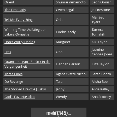
Orient
Shunrai Yamamoto
Saori Oonishi
The First Lady
Gwen Segal
Jo Firestone
Máiréad
Tell Me Everything
Orla
Tyers
Winning Time: Aufstieg der
Tamera
Cookie Keely
Lakers-Dynastie
Tomakili
Don't Worry Darling
Margaret
Kiki Layne
Jasmine
Erax
Opal
Cephas Jones
Quantum Leap - Zurück in die
Hannah Carson
Eliza Taylor
Vergangenheit
Three Pines
Agent Yvette Nichol
Sarah Booth
Do Revenge
Tara
Alisha Boe
The Storied Life of A.J. Fikry
Jenny
Alicia Kelley
God's Favorite Idiot
Wendy
Ana Scotney
mehr(345)...