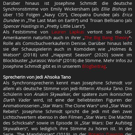
Darüber hinaus ist Josephine Schmidt die deutsche
Synchronstimme von Emily Wickersham (als
Ellie Bishop
in
über 150 Folgen „Navy CIS“), Cleopatra Dundee (als
Erica
Dundee
in „The Last Man on Earth“) und Troian Bellisario (als
Spencer Hastings
in „Pretty Little Liars“).
Als Feststimme von
Lauren Lapkus
vertont sie die US-
Amerikanerin natürlich auch in ihrer „
The Big Bang Theory
“-
Rolle als Comicbuchverkäuferin Denise. Darüber hinaus leiht
sie der Schauspielerin auch in Komödien wie „Holmes &
Watson“ (2018) und „Happiest Season“ (2020) sowie im
Blockbuster „Jurassic World“ (2018) die Stimme. Mehr Infos zu
Josephine Schmidt gibt es in unserem
Blogbeitrag
.
Sprecherin von Jedi Ahsoka Tano
Als Synchronsprecherin kennt man Josephine Schmidt vor
allem als deutsche Stimme von Jedi-Ritterin
Ahsoka Tano.
Die
Schülerin von
Anakin Skywalker
, der spätere zum ikonischen
Darth Vader
wird, ist eine der beliebtesten Figuren der
Animationsserien „Star Wars: The Clone Wars“ und „Star Wars:
Rebels“. Josephine Schmidt spricht die Jedi mit den zwei
Lichtschwertern ebenso in den Filmen „Star Wars: Die Mächte
des Schicksals“ sowie in Episode IX „Star Wars: Der Aufstieg
Skywalkers“, wo lediglich ihre Stimme zu hören ist. In der
Serie „The Mandalorian“ (2019), in der
Rosario Dawson
der