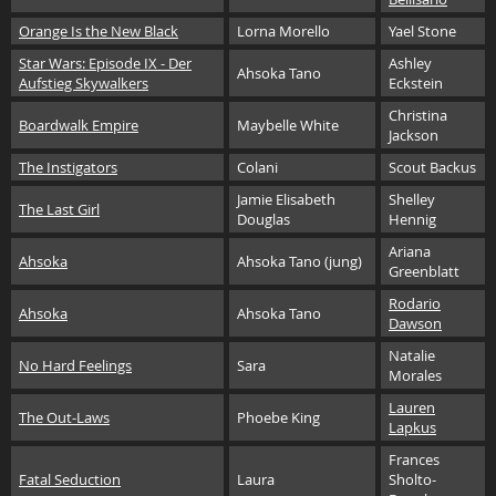
Orange Is the New Black
Lorna Morello
Yael Stone
Star Wars: Episode IX - Der
Ashley
Ahsoka Tano
Aufstieg Skywalkers
Eckstein
Christina
Boardwalk Empire
Maybelle White
Jackson
The Instigators
Colani
Scout Backus
Jamie Elisabeth
Shelley
The Last Girl
Douglas
Hennig
Ariana
Ahsoka
Ahsoka Tano (jung)
Greenblatt
Rodario
Ahsoka
Ahsoka Tano
Dawson
Natalie
No Hard Feelings
Sara
Morales
Lauren
The Out-Laws
Phoebe King
Lapkus
Frances
Fatal Seduction
Laura
Sholto-