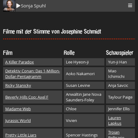
Sonja Spuhl
Filme mit der Stimme von Josephine Schmidt
Film
Rolle
Schauspieler
A Killer Paradox
Lee Hyeon-ji
Yun-ji Han
Detektiv Conan: Das 1-Million-
Mao
Aoko Nakamori
Dollar-Pentagramm
Ichimichi
Ricky Stanicky
Susan Levine
Anja Savcic
Anwältin Jane Nova
Beverly Hills Cop: Axel F
Taylour Paige
Saunders-Foley
Madame Web
Chloe
Jennifer Ellis
Lauren
Jurassic World
Vivien
Lapkus
Troian
Pretty Little Liars
Spencer Hastings
Bellisario