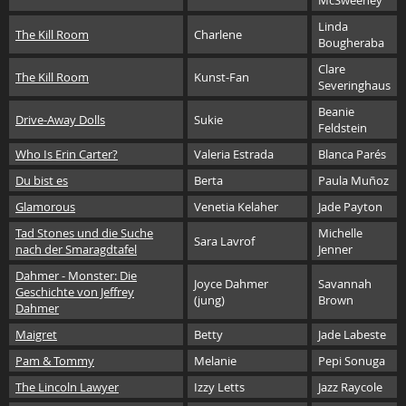
McSweeney
Linda
The Kill Room
Charlene
Bougheraba
Clare
The Kill Room
Kunst-Fan
Severinghaus
Beanie
Drive-Away Dolls
Sukie
Feldstein
Who Is Erin Carter?
Valeria Estrada
Blanca Parés
Du bist es
Berta
Paula Muñoz
Glamorous
Venetia Kelaher
Jade Payton
Tad Stones und die Suche
Michelle
Sara Lavrof
nach der Smaragdtafel
Jenner
Dahmer - Monster: Die
Joyce Dahmer
Savannah
Geschichte von Jeffrey
(jung)
Brown
Dahmer
Maigret
Betty
Jade Labeste
Pam & Tommy
Melanie
Pepi Sonuga
The Lincoln Lawyer
Izzy Letts
Jazz Raycole