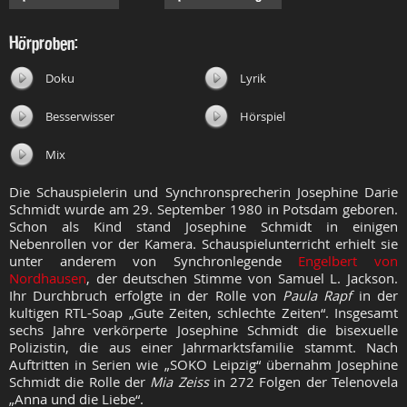
Hörproben:
Doku
Lyrik
Besserwisser
Hörspiel
Mix
Die Schauspielerin und Synchronsprecherin Josephine Darie
Schmidt wurde am 29. September 1980 in Potsdam geboren.
Schon als Kind stand Josephine Schmidt in einigen
Nebenrollen vor der Kamera. Schauspielunterricht erhielt sie
unter anderem von Synchronlegende
Engelbert von
Nordhausen
, der deutschen Stimme von Samuel L. Jackson.
Ihr Durchbruch erfolgte in der Rolle von
Paula Rapf
in der
kultigen RTL-Soap „Gute Zeiten, schlechte Zeiten“. Insgesamt
sechs Jahre verkörperte Josephine Schmidt die bisexuelle
Polizistin, die aus einer Jahrmarktsfamilie stammt. Nach
Auftritten in Serien wie „SOKO Leipzig“ übernahm Josephine
Schmidt die Rolle der
Mia Zeiss
in 272 Folgen der Telenovela
„Anna und die Liebe“.