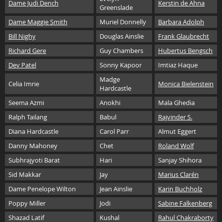
Dame Judi Dench
Kerstin de Ahna
Greenslade
Dame Maggie Smith
Muriel Donnelly
Barbara Adolph
Bill Nighy
Douglas Ainslie
Frank Glaubrecht
Richard Gere
Guy Chambers
Hubertus Bengsch
Dev Patel
Sonny Kapoor
Imtiaz Haque
Madge
Celia Imrie
Monica Bielenstein
Hardcastle
Seema Azmi
Anokhi
Mala Ghedia
Ralph Tailang
Babul
Rajvinder S.
Diana Hardcastle
Carol Parr
Almut Eggert
Danny Mahoney
Chet
Roland Wolf
Subhrajyoti Barat
Hari
Sanjay Shihora
Sid Makkar
Jay
Marius Clarén
Dame Penelope Wilton
Jean Ainslie
Karin Buchholz
Poppy Miller
Jodi
Sabine Falkenberg
Shazad Latif
Kushal
Rahul Chakraborty