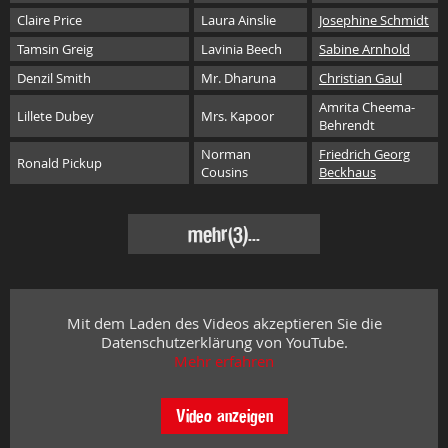
Claire Price
Laura Ainslie
Josephine Schmidt
Tamsin Greig
Lavinia Beech
Sabine Arnhold
Denzil Smith
Mr. Dharuna
Christian Gaul
Amrita Cheema-
Lillete Dubey
Mrs. Kapoor
Behrendt
Norman
Friedrich Georg
Ronald Pickup
Cousins
Beckhaus
mehr
(3)...
Mit dem Laden des Videos akzeptieren Sie die
Datenschutzerklärung von YouTube.
Mehr erfahren
Video anzeigen