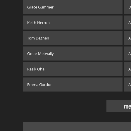
Grace Gummer
D
Keith Herron
A
Tom Degnan
A
Omar Metwally
A
Rasik Ohal
A
Emma Gordon
A
me