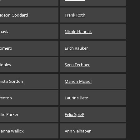
ideon Goddard
Frank Röth
hayla
Nicole Hannak
omero
Erich Räuker
obley
Sven Fechner
rista Gordon
Marion Musiol
renton
Laurine Betz
llie Parker
Felix Spieß
oanna Wellick
Ann Vielhaben