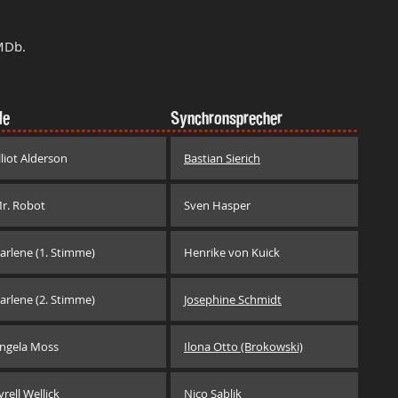
MDb.
le
Synchronsprecher
lliot Alderson
Bastian Sierich
r. Robot
Sven Hasper
arlene (1. Stimme)
Henrike von Kuick
arlene (2. Stimme)
Josephine Schmidt
ngela Moss
Ilona Otto (Brokowski)
yrell Wellick
Nico Sablik