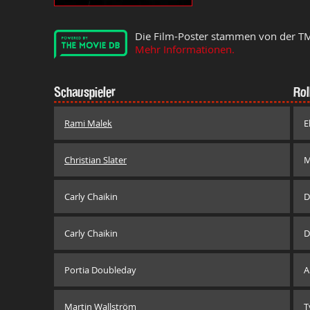
Die Film-Poster stammen von der T
Mehr Informationen.
Schauspieler
Rol
Rami Malek
E
Christian Slater
M
Carly Chaikin
D
Carly Chaikin
D
Portia Doubleday
A
Martin Wallström
T