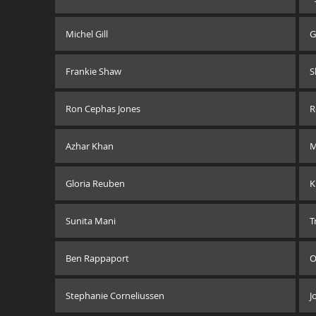
Michel Gill
G
Frankie Shaw
S
Ron Cephas Jones
R
Azhar Khan
M
Gloria Reuben
K
Sunita Mani
T
Ben Rappaport
O
Stephanie Corneliussen
J