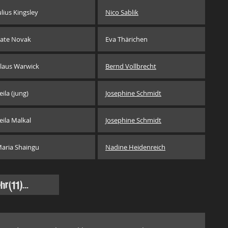
ulius Kingsley
Nico Sablik
ate Novak
Eva Thärichen
laus Warwick
Bernd Vollbrecht
eila (jung)
Josephine Schmidt
eila Malkal
Josephine Schmidt
aria Shaingu
Nadine Heidenreich
hr
(11)...