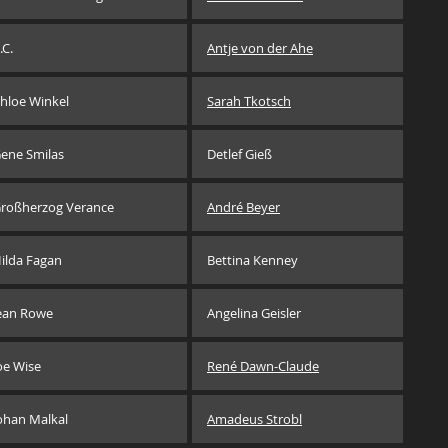
.C.
Antje von der Ahe
hloe Winkel
Sarah Tkotsch
ene Smilas
Detlef Gieß
roßherzog Verance
André Beyer
ilda Fagan
Bettina Kenney
ean Rowe
Angelina Geisler
oe Wise
René Dawn-Claude
ohan Malkal
Amadeus Strobl