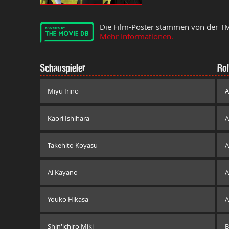
Die Film-Poster stammen von der T
Mehr Informationen.
Schauspieler
Rol
Miyu Irino
A
Kaori Ishihara
A
Takehito Koyasu
A
Ai Kayano
A
Youko Hikasa
A
Shin'ichiro Miki
B