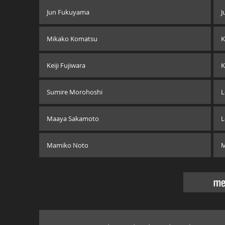
Jun Fukuyama
J
Mikako Komatsu
K
Keiji Fujiwara
K
Sumire Morohoshi
L
Maaya Sakamoto
L
Mamiko Noto
M
me