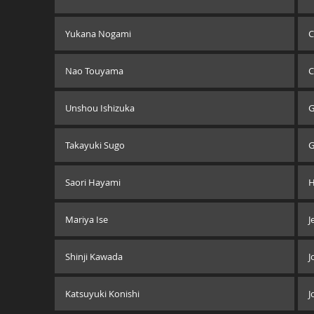
Yukana Nogami
C
Nao Touyama
C
Unshou Ishizuka
G
Takayuki Sugo
G
Saori Hayami
H
Mariya Ise
J
Shinji Kawada
J
Katsuyuki Konishi
J