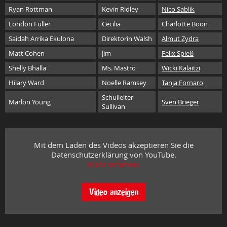
Ryan Rottman
Kevin Ridley
Nico Sablik
London Fuller
Cecilia
Charlotte Boon
Saidah Arrika Ekulona
Direktorin Walsh
Almut Zydra
Matt Cohen
Jim
Felix Spieß
Shelly Bhalla
Ms. Mastro
Wicki Kalaitzi
Hilary Ward
Noelle Ramsey
Tanja Fornaro
Schulleiter
Marlon Young
Sven Brieger
Sullivan
Mit dem Laden des Videos akzeptieren Sie die
Datenschutzerklärung von YouTube.
Mehr erfahren
Video anzeigen