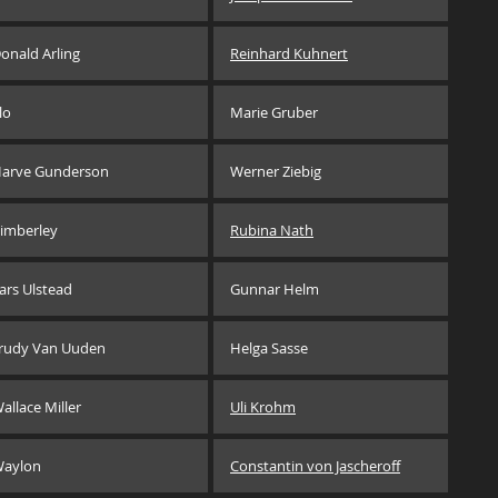
onald Arling
Reinhard Kuhnert
lo
Marie Gruber
arve Gunderson
Werner Ziebig
imberley
Rubina Nath
ars Ulstead
Gunnar Helm
rudy Van Uuden
Helga Sasse
allace Miller
Uli Krohm
aylon
Constantin von Jascheroff