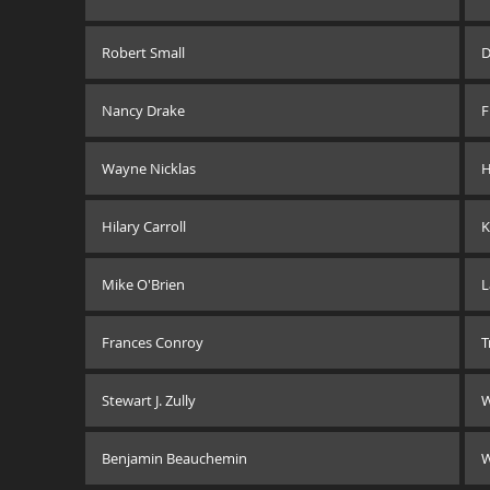
Robert Small
D
Nancy Drake
F
Wayne Nicklas
H
Hilary Carroll
K
Mike O'Brien
L
Frances Conroy
T
Stewart J. Zully
W
Benjamin Beauchemin
W