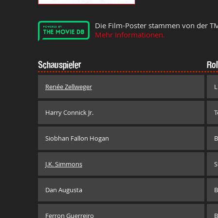
Die Film-Poster stammen von der T
Mehr Informationen.
Schauspieler
Rol
Renée Zellweger
L
Harry Connick Jr.
T
Siobhan Fallon Hogan
B
J.K. Simmons
S
Dan Augusta
B
Ferron Guerreiro
B