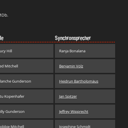
MDb.
le
Synchronsprecher
ucy Hill
Ranja Bonalana
ed Mitchell
Benjamin Völz
lanche Gunderson
Heidrun Bartholomäus
tu Kopenhafer
Jan Spitzer
illy Gunderson
Jeffrey Wipprecht
obbie Mitchell
Josephine Schmidt