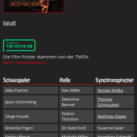
Inhalt
Die Film-Poster stammen von der TMDb.
Mehr Informationen.
Schauspieler
Rolle
Synchronsprecher
Giles Panton
Dan Miller
Roman Wolko
Detective
Thomas
Jason Schombing
Bennet
Schmuckert
Doktor
Serge Houde
Matthias Klages
Thorston
Miranda Frigon
Dr. Kate Ford
Susanne Geier
Emilie Ullerup
Michelle Miller
Josephine Schmidt