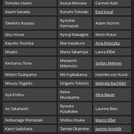
Tomoko Usami
Kozue Minowa
Carmen Katt
Asami Sanada
Kurumi Tokisaki
Esra Vural
Kyouhei
Takehito Koyasu
Adam Nümm
Kannazuki
Gou Inoue
Kyouji Kawagoe
Kevin Kraus
Kayoko Tsumita
Mai Hazakura
Anja Rybiczka
Misato
Mana Takamiya
Laura Elßel
Masaomi
Kentarou Tone
Stefan Mehren
Mikimoto
Midori Tsukiyama
Mii Fujibakama
Henrike von Kuick
Misuzu Togashi
Origami Tobiichi
Melinda Rachfahl
Reine
Aya Endou
Alice Bauer
Murasame
Ryouko
Ao Takahashi
Laurine Betz
Kusakabe
Nobunaga Shimazaki
Shidou Itsuka
Marco Eßer
Kaori Sadohara
Tamae Okamine
Jasmin Arnoldt