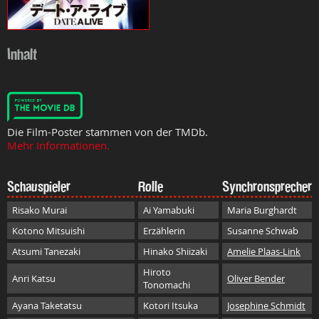
Inhalt
Die Film-Poster stammen von der TMDb.
Mehr Informationen.
Schauspieler
Rolle
Synchronsprecher
Risako Murai
Ai Yamabuki
Maria Burghardt
Kotono Mitsuishi
Erzählerin
Susanne Schwab
Atsumi Tanezaki
Hinako Shiizaki
Amelie Plaas-Link
Hiroto
Anri Katsu
Oliver Bender
Tonomachi
Ayana Taketatsu
Kotori Itsuka
Josephine Schmidt