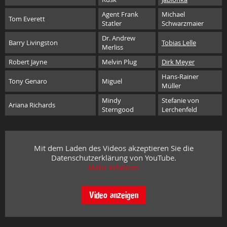
Agent Frank
Michael
Tom Everett
Statler
Schwarzmaier
Dr. Andrew
Barry Livingston
Tobias Lelle
Merliss
Robert Jayne
Melvin Plug
Dirk Meyer
Hans-Rainer
Tony Genaro
Miguel
Müller
Mindy
Stefanie von
Ariana Richards
Sterngood
Lerchenfeld
Mit dem Laden des Videos akzeptieren Sie die
Datenschutzerklärung von YouTube.
Mehr erfahren
Video anzeigen