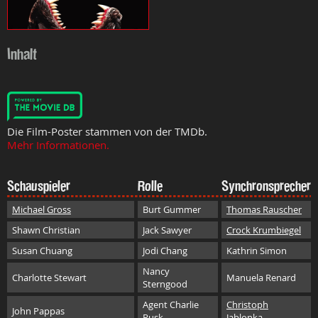
Inhalt
Die Film-Poster stammen von der TMDb.
Mehr Informationen.
Schauspieler
Rolle
Synchronsprecher
Michael Gross
Burt Gummer
Thomas Rauscher
Shawn Christian
Jack Sawyer
Crock Krumbiegel
Susan Chuang
Jodi Chang
Kathrin Simon
Nancy
Charlotte Stewart
Manuela Renard
Sterngood
Agent Charlie
Christoph
John Pappas
Rusk
Jablonka