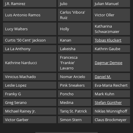
J.R. Ramirez
Julio
Julian Manuel
Carlos 'Vibora'
Luis Antonio Ramos
Victor Oller
Ruiz
Katharina
Lucy Walters
Holly
Schwarzmaier
Curtis '50 Cent' Jackson
Kanan
Tobias Kluckert
La La Anthony
Lakeisha
Kathrin Gaube
Francesca
Kathrine Narducci
'Frankie'
Dagmar Dempe
Lavarro
Vinicius Machado
Nomar Arcielo
Daniel M.
Leslie Lopez
Pink Sneakers
Eva-Maria Reichert
Franky G
Poncho
Mark Kuhn
Greg Serano
Medina
Stefan Günther
Michael Rainey Jr.
Tariq St. Patrick
Niklas Münnighoff
Victor Garber
Simon Stern
Claus Brockmeyer