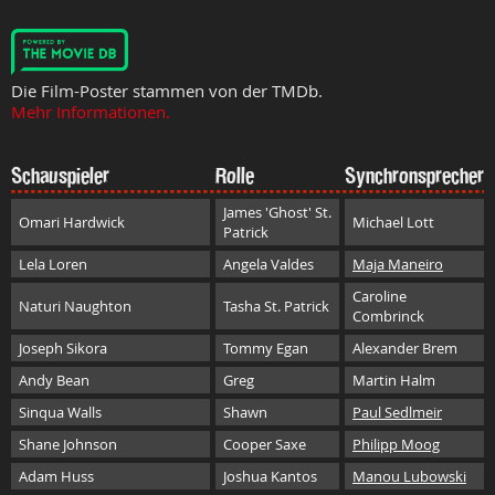
Die Film-Poster stammen von der TMDb.
Mehr Informationen.
Schauspieler
Rolle
Synchronsprecher
James 'Ghost' St.
Omari Hardwick
Michael Lott
Patrick
Lela Loren
Angela Valdes
Maja Maneiro
Caroline
Naturi Naughton
Tasha St. Patrick
Combrinck
Joseph Sikora
Tommy Egan
Alexander Brem
Andy Bean
Greg
Martin Halm
Sinqua Walls
Shawn
Paul Sedlmeir
Shane Johnson
Cooper Saxe
Philipp Moog
Adam Huss
Joshua Kantos
Manou Lubowski